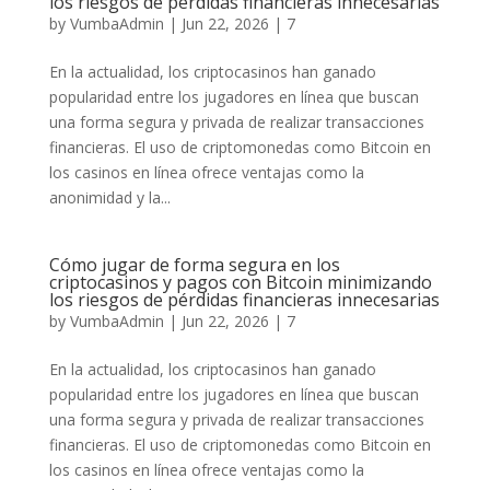
los riesgos de pérdidas financieras innecesarias
by
VumbaAdmin
|
Jun 22, 2026
|
7
En la actualidad, los criptocasinos han ganado
popularidad entre los jugadores en línea que buscan
una forma segura y privada de realizar transacciones
financieras. El uso de criptomonedas como Bitcoin en
los casinos en línea ofrece ventajas como la
anonimidad y la...
Cómo jugar de forma segura en los
criptocasinos y pagos con Bitcoin minimizando
los riesgos de pérdidas financieras innecesarias
by
VumbaAdmin
|
Jun 22, 2026
|
7
En la actualidad, los criptocasinos han ganado
popularidad entre los jugadores en línea que buscan
una forma segura y privada de realizar transacciones
financieras. El uso de criptomonedas como Bitcoin en
los casinos en línea ofrece ventajas como la