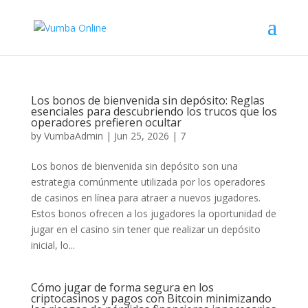
Los bonos de bienvenida sin depósito: Reglas
esenciales para descubriendo los trucos que los
operadores prefieren ocultar
by
VumbaAdmin
|
Jun 25, 2026
|
7
Los bonos de bienvenida sin depósito son una
estrategia comúnmente utilizada por los operadores
de casinos en línea para atraer a nuevos jugadores.
Estos bonos ofrecen a los jugadores la oportunidad de
jugar en el casino sin tener que realizar un depósito
inicial, lo...
Cómo jugar de forma segura en los
criptocasinos y pagos con Bitcoin minimizando