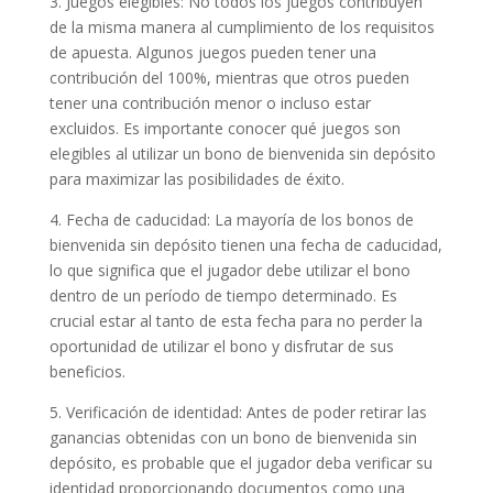
3. Juegos elegibles: No todos los juegos contribuyen
de la misma manera al cumplimiento de los requisitos
de apuesta. Algunos juegos pueden tener una
contribución del 100%, mientras que otros pueden
tener una contribución menor o incluso estar
excluidos. Es importante conocer qué juegos son
elegibles al utilizar un bono de bienvenida sin depósito
para maximizar las posibilidades de éxito.
4. Fecha de caducidad: La mayoría de los bonos de
bienvenida sin depósito tienen una fecha de caducidad,
lo que significa que el jugador debe utilizar el bono
dentro de un período de tiempo determinado. Es
crucial estar al tanto de esta fecha para no perder la
oportunidad de utilizar el bono y disfrutar de sus
beneficios.
5. Verificación de identidad: Antes de poder retirar las
ganancias obtenidas con un bono de bienvenida sin
depósito, es probable que el jugador deba verificar su
identidad proporcionando documentos como una