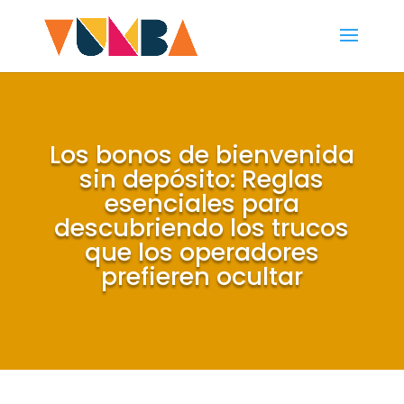
Los bonos de bienvenida
sin depósito: Reglas
esenciales para
descubriendo los trucos
que los operadores
prefieren ocultar