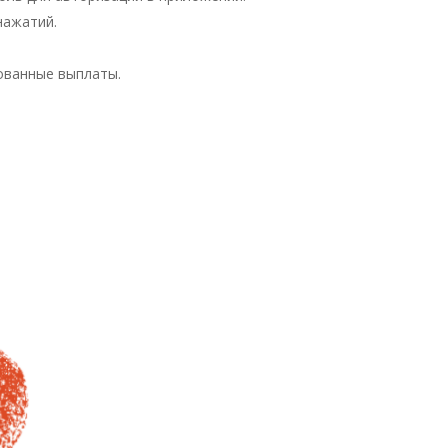
нажатий.
ованные выплаты.