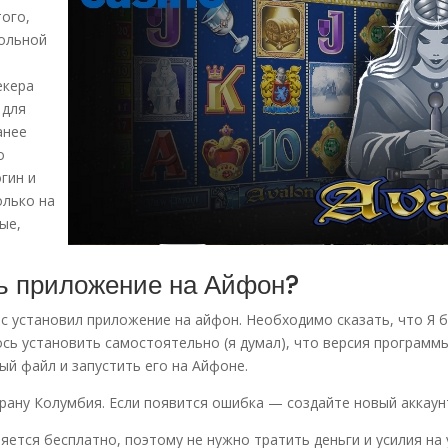
того,
тольной
а
екера
 для
анее
о
гин и
олько на
ые,
ь приложение на Айфон?
ас установил приложение на айфон. Необходимо сказать, что Я б
лось установить самостоятельно (я думал), что версия программ
ый файл и запустить его на Айфоне.
трану Колумбия. Если появится ошибка — создайте новый аккаун
яется бесплатно, поэтому не нужно тратить деньги и усилия на у