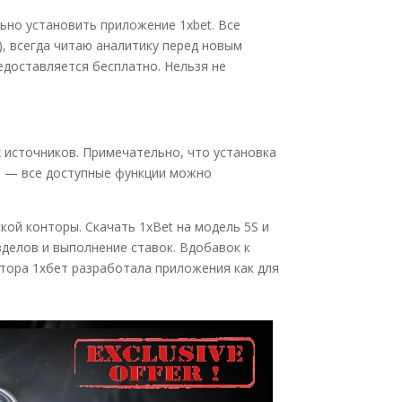
но установить приложение 1xbet. Все
у), всегда читаю аналитику перед новым
редоставляется бесплатно.
Нельзя не
 источников. Примечательно, что установка
аз — все доступные функции можно
кой конторы. Скачать 1xBet на модель 5S и
делов и выполнение ставок. Вдобавок к
нтора 1хбет разработала приложения как для