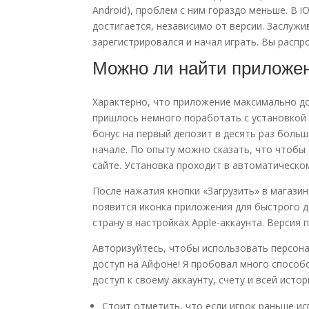
Android), проблем с ним гораздо меньше. В i
достигается, независимо от версии. Заслужи
зарегистрировался и начал играть. Вы расп
Можно ли найти приложе
Характерно, что приложение максимально до
пришлось немного поработать с установкой 
бонус на первый депозит в десять раз больш
начале. По опыту можно сказать, что чтобы
сайте. Установка проходит в автоматическо
После нажатия кнопки «Загрузить» в магази
появится иконка приложения для быстрого д
страну в настройках Apple-аккаунта. Версия 
Авторизуйтесь, чтобы использовать персона
доступ на Айфоне! Я пробовал много способо
доступ к своему аккаунту, счету и всей истор
Стоит отметить, что если игрок раньше ис