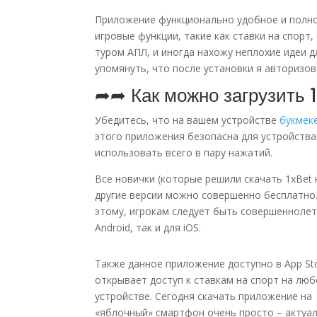
Приложение функционально удобное и полно
игровые функции, такие как ставки на спорт,
туром АПЛ, и иногда нахожу неплохие идеи 
упомянуть, что после установки я авторизов
➦➦ Как можно загрузить 
Убедитесь, что на вашем устройстве
букмек
этого приложения безопасна для устройства
использовать всего в пару нажатий.
Все новички (которые решили скачать 1xBet 
другие версии можно совершенно бесплатно.
этому, игрокам следует быть совершеннолет
Android, так и для iOS.
Также данное приложение доступно в App Sto
открывает доступ к ставкам на спорт на лю
устройстве. Сегодня скачать приложение на
«яблочный» смартфон очень просто – актуа