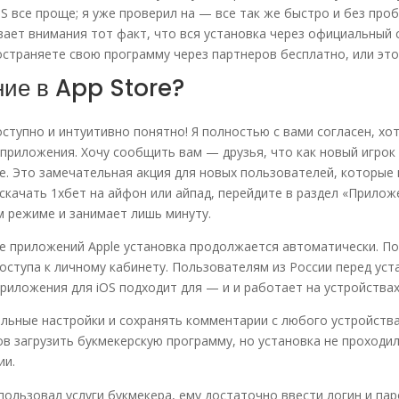
OS все проще; я уже проверил на — все так же быстро и без проб
вает внимания тот факт, что вся установка через официальный са
ространяете свою программу через партнеров бесплатно, или эт
ние в App Store?
ступно и интуитивно понятно! Я полностью с вами согласен, хо
приложения. Хочу сообщить вам — друзья, что как новый игрок
е. Это замечательная акция для новых пользователей, которые 
 скачать 1хбет на айфон или айпад, перейдите в раздел «Прил
м режиме и занимает лишь минуту.
не приложений Apple установка продолжается автоматически. По
оступа к личному кабинету. Пользователям из России перед у
приложения для iOS подходит для — и и работает на устройствах 
льные настройки и сохранять комментарии с любого устройства.
в загрузить букмекерскую программу, но установка не проходил
ии.
пользовал услуги букмекера, ему достаточно ввести логин и па