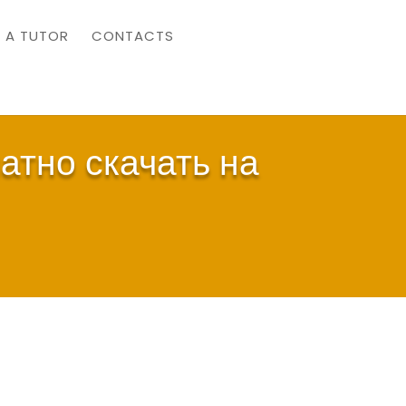
 A TUTOR
CONTACTS
атно скачать на