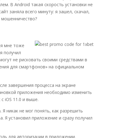
лем. В Android такая скорость установки не
йт заняла всего минуту: я зашел, скачал,
о мошенничество?
тя мне тоже
 я получил
могут не рисковать своими средствами в
ожения для смартфонов» на официальном
сле завершения процесса на экране
становкой приложения необходимо изменить
с iOS 11.0 и выше.
 Я никак не мог понять, как разрешить
а. Я установил приложение и сразу получил
роль для авторизации в приложении.