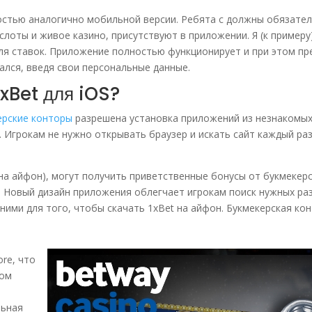
стью аналогично мобильной версии. Ребята с должны обязатель
 слоты и живое казино, присутствуют в приложении. Я (к пример
для ставок. Приложение полностью функционирует и при этом п
ался, введя свои персональные данные.
1xBet для iOS?
ерские конторы
разрешена установка приложений из незнакомых
. Игрокам не нужно открывать браузер и искать сайт каждый р
на айфон), могут получить приветственные бонусы от букмекерс
 Новый дизайн приложения облегчает игрокам поиск нужных раз
ними для того, чтобы скачать 1xBet на айфон. Букмекерская ко
re, что
бом
льная