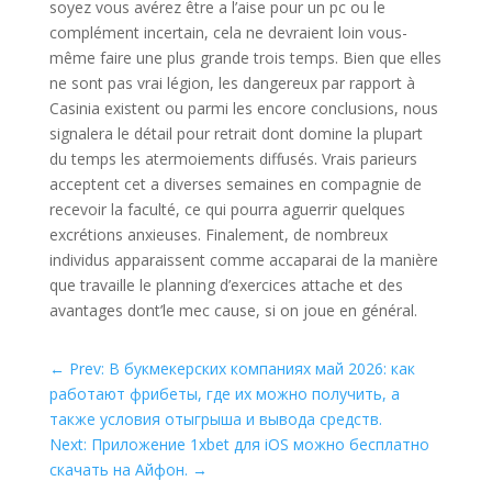
soyez vous avérez être a l’aise pour un pc ou le
complément incertain, cela ne devraient loin vous-
même faire une plus grande trois temps. Bien que elles
ne sont pas vrai légion, les dangereux par rapport à
Casinia existent ou parmi les encore conclusions, nous
signalera le détail pour retrait dont domine la plupart
du temps les atermoiements diffusés. Vrais parieurs
acceptent cet a diverses semaines en compagnie de
recevoir la faculté, ce qui pourra aguerrir quelques
excrétions anxieuses. Finalement, de nombreux
individus apparaissent comme accaparai de la manière
que travaille le planning d’exercices attache et des
avantages dont’le mec cause, si on joue en général.
←
Prev: В букмекерских компаниях май 2026: как
работают фрибеты, где их можно получить, а
также условия отыгрыша и вывода средств.
Next: Приложение 1xbet для iOS можно бесплатно
скачать на Айфон.
→