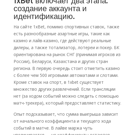
1xBet включает два этапа:
создание аккаунта и
идентификацию.
На сайте 1xBet, помимо спортивных ставок, также
есть разнообразные азартные игры, такие как
казино и лайв-казино, где действуют реальные
дилеры, а также тотализатор, лотереи и покер. БК
ориентирована на рынок СНГ (принимая игроков из
России), Беларуси, Казахстана и других стран
региона. В первую очередь стоит отметить казино
с более чем 500 игровыми автоматами и слотами.
Кроме ставок на спорт, в 1xbet существует
множество других развлечений. Если трансляции
нет (за ходом событий можно следить с помощью
матч-трекера), который предоставляет статистику.
Опыт подсказывает, что сумма выигрыша зависит
от начального коэффициента и текущего хода
событий в матче. В лайве маржа чуть
увеличивается — но коэффициенты остаются