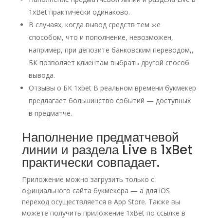
1xBet практически одинаково.
В случаях, когда вывод средств тем же
способом, что и пополнение, невозможен,
например, при депозите банковским переводом,,
БК позволяет клиентам выбрать другой способ
вывода.
Отзывы о БК 1xbet В реальном времени букмекер
предлагает большинство событий — доступных
в предматче.
Наполнение предматчевой
линии и раздела Live в 1xBet
практически совпадает.
Приложение можно загрузить только с
официального сайта букмекера — а для iOS
переход осуществляется в App Store. Также вы
можете получить приложение 1xBet по ссылке в