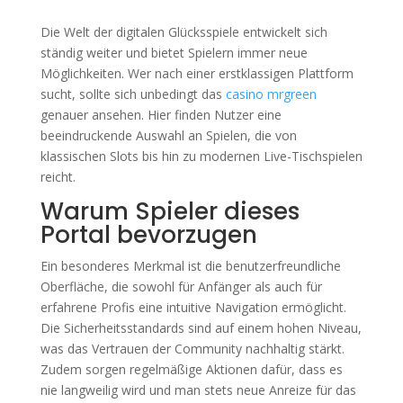
Die Welt der digitalen Glücksspiele entwickelt sich
ständig weiter und bietet Spielern immer neue
Möglichkeiten. Wer nach einer erstklassigen Plattform
sucht, sollte sich unbedingt das
casino mrgreen
genauer ansehen. Hier finden Nutzer eine
beeindruckende Auswahl an Spielen, die von
klassischen Slots bis hin zu modernen Live-Tischspielen
reicht.
Warum Spieler dieses
Portal bevorzugen
Ein besonderes Merkmal ist die benutzerfreundliche
Oberfläche, die sowohl für Anfänger als auch für
erfahrene Profis eine intuitive Navigation ermöglicht.
Die Sicherheitsstandards sind auf einem hohen Niveau,
was das Vertrauen der Community nachhaltig stärkt.
Zudem sorgen regelmäßige Aktionen dafür, dass es
nie langweilig wird und man stets neue Anreize für das