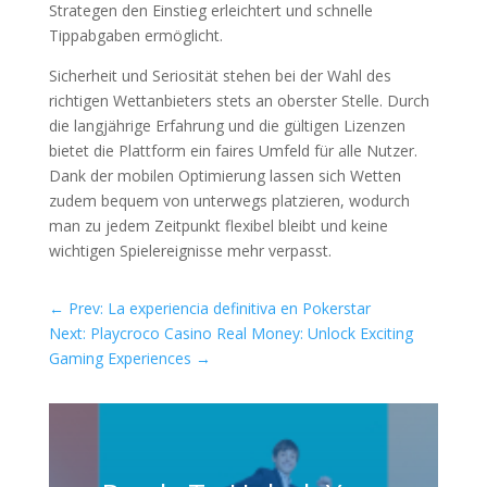
Strategen den Einstieg erleichtert und schnelle
Tippabgaben ermöglicht.
Sicherheit und Seriosität stehen bei der Wahl des
richtigen Wettanbieters stets an oberster Stelle. Durch
die langjährige Erfahrung und die gültigen Lizenzen
bietet die Plattform ein faires Umfeld für alle Nutzer.
Dank der mobilen Optimierung lassen sich Wetten
zudem bequem von unterwegs platzieren, wodurch
man zu jedem Zeitpunkt flexibel bleibt und keine
wichtigen Spielereignisse mehr verpasst.
←
Prev: La experiencia definitiva en Pokerstar
Next: Playcroco Casino Real Money: Unlock Exciting
Gaming Experiences
→