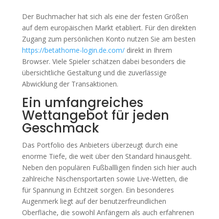
Der Buchmacher hat sich als eine der festen Größen
auf dem europäischen Markt etabliert. Für den direkten
Zugang zum persönlichen Konto nutzen Sie am besten
https://betathome-login.de.com/
direkt in Ihrem
Browser. Viele Spieler schätzen dabei besonders die
übersichtliche Gestaltung und die zuverlässige
Abwicklung der Transaktionen.
Ein umfangreiches
Wettangebot für jeden
Geschmack
Das Portfolio des Anbieters überzeugt durch eine
enorme Tiefe, die weit über den Standard hinausgeht.
Neben den populären Fußballligen finden sich hier auch
zahlreiche Nischensportarten sowie Live-Wetten, die
für Spannung in Echtzeit sorgen. Ein besonderes
Augenmerk liegt auf der benutzerfreundlichen
Oberfläche, die sowohl Anfängern als auch erfahrenen