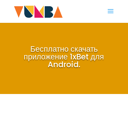
Бесплатно скачать
приложение 1xBet для
Android.