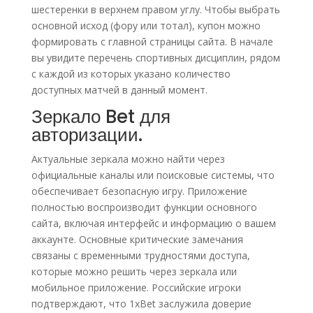
шестеренки в верхнем правом углу. Чтобы выбрать
основной исход (фору или тотал), купон можно
формировать с главной страницы сайта. В начале
вы увидите перечень спортивных дисциплин, рядом
с каждой из которых указано количество
доступных матчей в данный момент.
Зеркало Bet для
авторизации.
Актуальные зеркала можно найти через
официальные каналы или поисковые системы, что
обеспечивает безопасную игру. Приложение
полностью воспроизводит функции основного
сайта, включая интерфейс и информацию о вашем
аккаунте. Основные критические замечания
связаны с временными трудностями доступа,
которые можно решить через зеркала или
мобильное приложение. Российские игроки
подтверждают, что 1xBet заслужила доверие