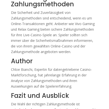
Zahlungsmethoden
Die Sicherheit und Zuverlässigkeit von
Zahlungsmethoden sind entscheidend, wenn es um
Online-Transaktionen geht. Anbieter wie Vivo Gaming
und Relax Gaming bieten sichere Zahlungsmethoden
für ihre Live-Casino-Spiele an. Spieler sollten sich
immer über die Sicherheitsmaßnahmen informieren,
die von ihrem gewählten Online-Casino und der
Zahlungsmethode angeboten werden.
Author
Chloe Bianchi, Expertin für datengetriebene Casino-
Marktforschung, hat jahrelange Erfahrung in der
Analyse von Zahlungsmethoden und ihren
Auswirkungen auf die Spielererfahrung.
Fazit und Ausblick
Die Wahl der richtigen Zahlungsmethode ist