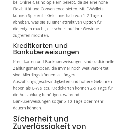
bei Online-Casino-Spielern beliebt, da sie eine hohe
Flexibilität und Convenience bieten. Mit E-Wallets
können Spieler ihr Geld innerhalb von 1-2 Tagen
abheben, was sie zu einer attraktiven Option für
diejenigen macht, die schnell auf ihre Gewinne
zugreifen möchten.
Kreditkarten und
Banküberweisungen
Kreditkarten und Banküberweisungen sind traditionelle
Zahlungsmethoden, die immer noch weit verbreitet
sind. Allerdings können sie längere
Auszahlungsgeschwindigkeiten und höhere Gebühren
haben als E-Wallets. Kreditkarten können 2-5 Tage für
die Auszahlung benötigen, während
Banküberweisungen sogar 5-10 Tage oder mehr
dauern können.
Sicherheit und
Zuverlässigkeit von