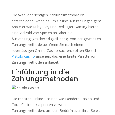
Die Wahl der richtigen Zahlungsmethode ist
entscheidend, wenn es um Casino-Auszahlungen geht.
Anbieter wie Ruby Play und Red Tiger Gaming bieten
eine Vielzahl von Spielen an, aber die
Auszahlungsgeschwindigkeit hängt von der gewählten
Zahlungsmethode ab. Wenn Sie nach einem
zuverlässigen Online-Casino suchen, sollten Sie sich
Pistolo casino
ansehen, das eine breite Palette von
Zahlungsmethoden anbietet.
Einführung in die
Zahlungsmethoden
Die meisten Online-Casinos wie Dendera Casino und
Coral Casino akzeptieren verschiedene
Zahlungsmethoden, um den Bedürfnissen ihrer Spieler