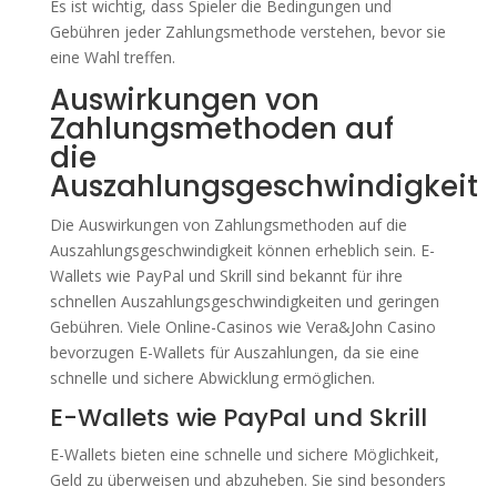
Es ist wichtig, dass Spieler die Bedingungen und
Gebühren jeder Zahlungsmethode verstehen, bevor sie
eine Wahl treffen.
Auswirkungen von
Zahlungsmethoden auf
die
Auszahlungsgeschwindigkeit
Die Auswirkungen von Zahlungsmethoden auf die
Auszahlungsgeschwindigkeit können erheblich sein. E-
Wallets wie PayPal und Skrill sind bekannt für ihre
schnellen Auszahlungsgeschwindigkeiten und geringen
Gebühren. Viele Online-Casinos wie Vera&John Casino
bevorzugen E-Wallets für Auszahlungen, da sie eine
schnelle und sichere Abwicklung ermöglichen.
E-Wallets wie PayPal und Skrill
E-Wallets bieten eine schnelle und sichere Möglichkeit,
Geld zu überweisen und abzuheben. Sie sind besonders