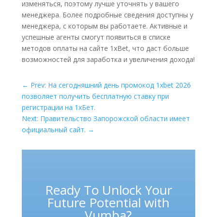
изменяться, поэтому лучше уточнять у вашего
менеджера. Более подробные сведения доступны у
менеджера, с которым вы работаете. Активные и
успешные агенты смогут появиться в списке
методов оплаты на сайте 1xBet, что даст больше
возможностей для заработка и увеличения дохода!
←
Prev: На сегодняшний день промокод 1xbet 2026
позволяет получить бесплатную ставку при
регистрации на 1хБет.
Next: Правительство Запорожской области имеет
официальный сайт.
→
Ready To Unlock Your
Future Potential with
Vumba?