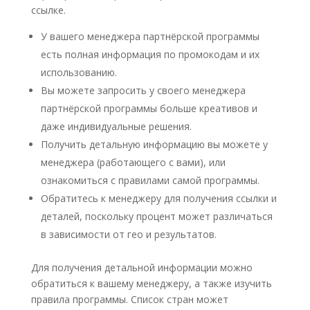
ссылке.
У вашего менеджера партнёрской программы
есть полная информация по промокодам и их
использованию.
Вы можете запросить у своего менеджера
партнёрской программы больше креативов и
даже индивидуальные решения.
Получить детальную информацию вы можете у
менеджера (работающего с вами), или
ознакомиться с правилами самой программы.
Обратитесь к менеджеру для получения ссылки и
деталей, поскольку процент может различаться
в зависимости от гео и результатов.
Для получения детальной информации можно
обратиться к вашему менеджеру, а также изучить
правила программы. Список стран может