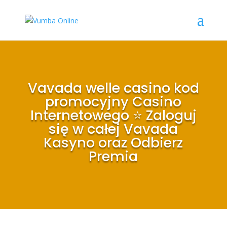
Vavada welle casino kod
promocyjny Casino
Internetowego ⭐️ Zaloguj
się w całej Vavada
Kasyno oraz Odbierz
Premia