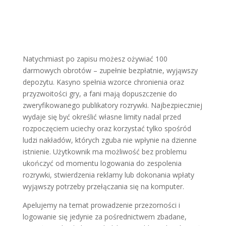
Natychmiast po zapisu możesz ożywiać 100
darmowych obrotów – zupełnie bezpłatnie, wyjąwszy
depozytu. Kasyno spełnia wzorce chronienia oraz
przyzwoitości gry, a fani mają dopuszczenie do
zweryfikowanego publikatory rozrywki. Najbezpieczniej
wydaje się być określić własne limity nadal przed
rozpoczęciem uciechy oraz korzystać tylko spośród
ludzi nakładów, których zguba nie wpłynie na dzienne
istnienie.
Użytkownik ma możliwość bez problemu
ukończyć od momentu logowania do zespolenia
rozrywki, stwierdzenia reklamy lub dokonania wpłaty
wyjąwszy potrzeby przełączania się na komputer.
Apelujemy na temat prowadzenie przezorności i
logowanie się jedynie za pośrednictwem zbadane,