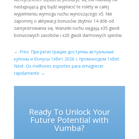
następującą grę bądź wypłacić te rolety w całej
wypełnieniu wymogu ruchu wynoszącego x5. Nie
zapomnij o aktywacji bonusów zbytnio 14 dób od
zarejestrowania się. Warunki ruchu sięgają x35 gwoli
bonusowych zasobów i x20 gwoli darmowych spinów.
←
Prev: При регистрации доступны актуальные
купоны и бонусы 1хбет 2026 с промокодом 1xBet.
Next: Os melhores esportes para emagrecer
rapidamente
→
Ready To Unlock Your
Future Potential with
Vumba?