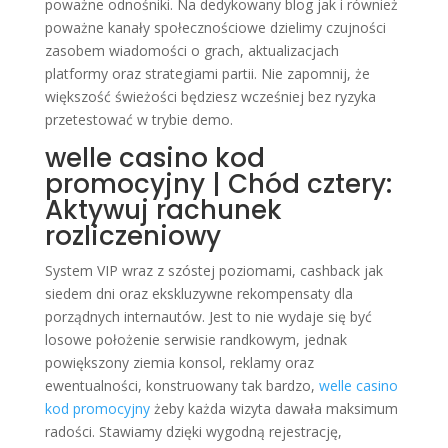
poważne odnośniki. Na dedykowany blog jak i również
poważne kanały społecznościowe dzielimy czujności
zasobem wiadomości o grach, aktualizacjach
platformy oraz strategiami partii. Nie zapomnij, że
większość świeżości będziesz wcześniej bez ryzyka
przetestować w trybie demo.
welle casino kod
promocyjny | Chód cztery:
Aktywuj rachunek
rozliczeniowy
System VIP wraz z szóstej poziomami, cashback jak
siedem dni oraz ekskluzywne rekompensaty dla
porządnych internautów. Jest to nie wydaje się być
losowe położenie serwisie randkowym, jednak
powiększony ziemia konsol, reklamy oraz
ewentualności, konstruowany tak bardzo,
welle casino
kod promocyjny
żeby każda wizyta dawała maksimum
radości. Stawiamy dzięki wygodną rejestrację,