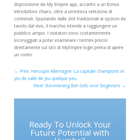
disposizione da My Empire app, accanto a un bonus
introduttivo chiaro, oltre a un’estesa selezione di
contenuti. Spaziando dalle slot tradizionali ai opzioni da
tavolo dal vivo, il marchio intende a raggiungere un
pubblico ampio. I visitatori sono costantemente
incoraggiati a poter esaminare i termini precisi
direttamente sul sito di MyEmpire login prima di aprire
un conto.
←
Prev: Herospin Allemagne: La capitale champions et
jeu de salle de jeu quelque peu
Next: Boomerang Bet Gids voor Beginners
→
Ready To Unlock Your
Future Potential with