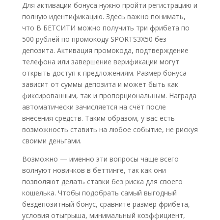
Для активации бонуса нужно пройти регистрацию и
полную идентификацию. Здесь важно понимать,
что В БЕТСИТИ можно получить три фрибета по
500 рублей по промокоду SPORTS3X50 без
депозита. Активация промокода, подтверждение
телефона или завершение верификации могут
открыть доступ к предложениям. Размер бонуса
зависит от суммы депозита и может быть как
фиксированным, так и пропорциональным. Награда
автоматически зачисляется на счёт после
внесения средств. Таким образом, у вас есть
возможность ставить на любое событие, не рискуя
своими деньгами.
Возможно — именно эти вопросы чаще всего
волнуют новичков в беттинге, так как они
позволяют делать ставки без риска для своего
кошелька. Чтобы подобрать самый выгодный
бездепозитный бонус, сравните размер фрибета,
условия отыгрыша, минимальный коэффициент,