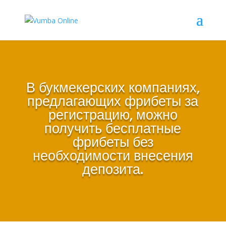
В букмекерских компаниях,
предлагающих фрибеты за
регистрацию, можно
получить бесплатные
фрибеты без
необходимости внесения
депозита.