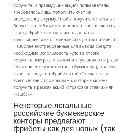
получите. В предыдущих акциях пользователю
требовалось лишь пополнить счёт на
определённую сумму. Чтобы получить остальные
бонусы — необходимо пополнить счёт и сделать
ставку. Фрибеты можно использовать с
коэффициентами от один.десять до три.пятьдесят.
Наиболее востребованные Для вывода средств
необходимо использовать купон в ставке,
получить выигрыш и выполнить условия отыгрыша
(если они есть у конкретного букмекера), а затем
вывести средства. Фрибет от «1хСтавка» чаще
всего связан с промокодами, которые можно
получить в рамках акций «страховка ставки» или
«кэшбэк».
Некоторые легальные
российские букмекерские
конторы предлагают
фрибеты как для новых (так