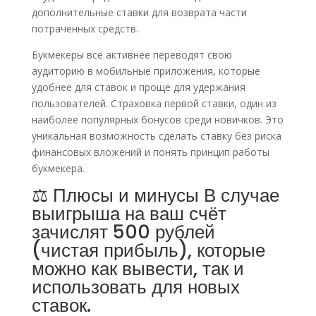
дополнительные ставки для возврата части
потраченных средств.
Букмекеры всё активнее переводят свою
аудиторию в мобильные приложения, которые
удобнее для ставок и проще для удержания
пользователей. Страховка первой ставки, один из
наиболее популярных бонусов среди новичков. Это
уникальная возможность сделать ставку без риска
финансовых вложений и понять принцип работы
букмекера.
⚖️ Плюсы и минусы В случае
выигрыша на ваш счёт
зачислят 500 рублей
(чистая прибыль), которые
можно как вывести, так и
использовать для новых
ставок.