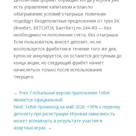
есть управление капиталом и план по
обыгрыванию условий отыгрыша. Новичкам
подойдут бездепозитные предложения от трёх БК
(Фонбет, БЕТСИТИ, Балтбет) по 244-ФЗ — без
необходимости пополнения счёта, без отыгрыша.
Если пользователь внесёт депозит, но не
воспользуется фрибетом в течение того же дня,
купон не аннулируется, он останется доступным до
конца акции, но следующий фрибет начнёт
начисляться только после использования
текущего.
←
Prev: Глобальная версия приложения 1xBet
является официальной.
Next: 1xBet промокод на май 2026: +30% к первому
депозиту при регистрации Игровая зависимость
может возникнуть в результате участия в
азартных играх.
→