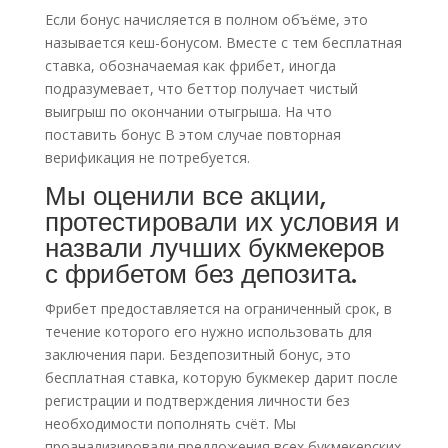
Если бонус начисляется в полном объёме, это
называется кеш-бонусом. Вместе с тем бесплатная
ставка, обозначаемая как фрибет, иногда
подразумевает, что беттор получает чистый
выигрыш по окончании отыгрыша. На что
поставить бонус В этом случае повторная
верификация не потребуется.
Мы оценили все акции,
протестировали их условия и
назвали лучших букмекеров
с фрибетом без депозита.
Фрибет предоставляется на ограниченный срок, в
течение которого его нужно использовать для
заключения пари. Бездепозитный бонус, это
бесплатная ставка, которую букмекер дарит после
регистрации и подтверждения личности без
необходимости пополнять счёт. Мы
проанализировали предложения всех букмекерских