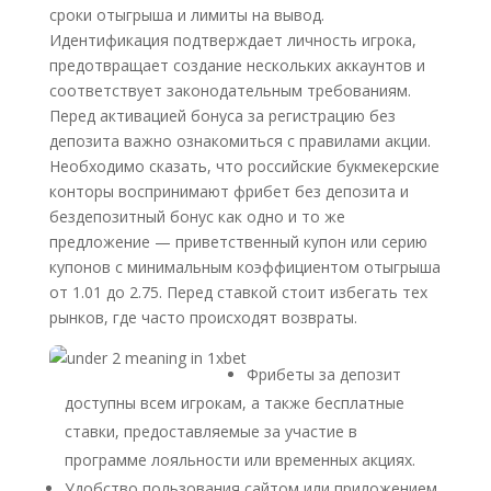
сроки отыгрыша и лимиты на вывод.
Идентификация подтверждает личность игрока,
предотвращает создание нескольких аккаунтов и
соответствует законодательным требованиям.
Перед активацией бонуса за регистрацию без
депозита важно ознакомиться с правилами акции.
Необходимо сказать, что российские букмекерские
конторы воспринимают фрибет без депозита и
бездепозитный бонус как одно и то же
предложение — приветственный купон или серию
купонов с минимальным коэффициентом отыгрыша
от 1.01 до 2.75. Перед ставкой стоит избегать тех
рынков, где часто происходят возвраты.
Фрибеты за депозит
доступны всем игрокам, а также бесплатные
ставки, предоставляемые за участие в
программе лояльности или временных акциях.
Удобство пользования сайтом или приложением,