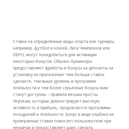
Ставки на определённые виды спорта или турниры,
например, футбол и хоккей, Лига Чемпионов или
ЕВРО, могут понадобиться для активации
некоторых бонусов. Обычно букмекеры
предоставляют фрибеты и бонусы на депозиты за
установку их приложения. Чем больше ставок
сделаете, тем выше уровень в программе
лояльности и тем более серьёзные бонусы вам
станут доступны – правила весьма просты.
Игрокам, которые демонстрируют высокую
активность и прибыль, предлагаются программы
поощрений и лояльности.
Бонус в виде кэшбэка на
проигранные ставки помогает пользователю при
неудачах и предоставляет шанс сделать