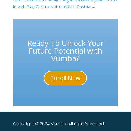
le web Play Casinia Notre pays in Casinia
→
Ready To Unlock Your
Future Potential with
Vumba?
Enroll Now
Copyright © 2024 Vumba. All right Reversed.