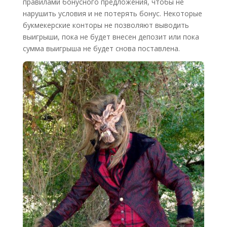
правилами бонусного предложения, чтобы не
нарушить условия и не потерять бонус. Некоторые
букмекерские конторы не позволяют выводить
выигрыши, пока не будет внесен депозит или пока
сумма выигрыша не будет снова поставлена.