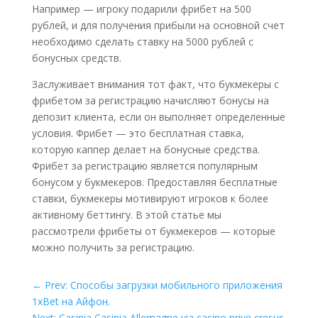
Например — игроку подарили фрибет на 500
рублей, и для получения прибыли на основной счет
необходимо сделать ставку на 5000 рублей с
бонусных средств.
Заслуживает внимания тот факт, что букмекеры с
фрибетом за регистрацию начисляют бонусы на
депозит клиента, если он выполняет определенные
условия. Фрибет — это бесплатная ставка,
которую каппер делает на бонусные средства.
Фрибет за регистрацию является популярным
бонусом у букмекеров. Предоставляя бесплатные
ставки, букмекеры мотивируют игроков к более
активному беттингу. В этой статье мы
рассмотрели фрибеты от букмекеров — которые
можно получить за регистрацию.
←
Prev: Способы загрузки мобильного приложения
1xBet на Айфон.
Next: Casinia Casinia Allemagne via casino prive cresus