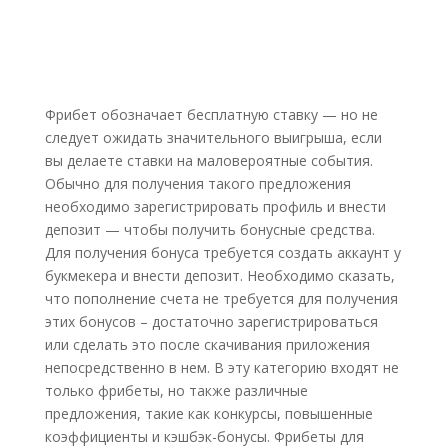
Фрибет обозначает бесплатную ставку — но не
следует ожидать значительного выигрыша, если
вы делаете ставки на маловероятные события.
Обычно для получения такого предложения
необходимо зарегистрировать профиль и внести
депозит — чтобы получить бонусные средства.
Для получения бонуса требуется создать аккаунт у
букмекера и внести депозит.
Необходимо сказать,
что пополнение счета не требуется для получения
этих бонусов – достаточно зарегистрироваться
или сделать это после скачивания приложения
непосредственно в нем. В эту категорию входят не
только фрибеты, но также различные
предложения, такие как конкурсы, повышенные
коэффициенты и кэшбэк-бонусы. Фрибеты для