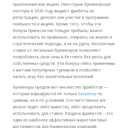
приложения или акциях. Некоторые букмекерские
конторы в 2026 году выдают фрибеты за
регистрацию, депозит или участие в программах
лояльности и акциях. Кроме того, чтобы эти
бонусы принесли настоящую прибыль, важно
использовать их правильно, опираясь на анализ и
стратегические подходы, а не на удачу. Бесплатные
ставки от легальных букмекеров позволяют
попробовать свои силы в беттинге без риска для
собственных средств. Эти бонусы гибко применимы
к матчам популярных турниров и позволяют
начать игру без значительных вложений.
Букмекеры предлагают множество фрибетов —
которые варьируются не только
букмекер
по
суммам, но и по условиям. Соответственно (их
можно будет либо вывести), либо продолжить
использовать для ставок. Раздача фрибетов – это
один из наиболее эффективных маркетинговых
инструментов для букмекерских компаний.