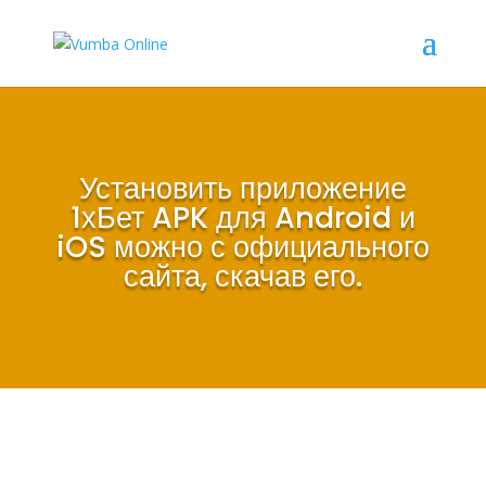
Установить приложение
1хБет APK для Android и
iOS можно с официального
сайта, скачав его.