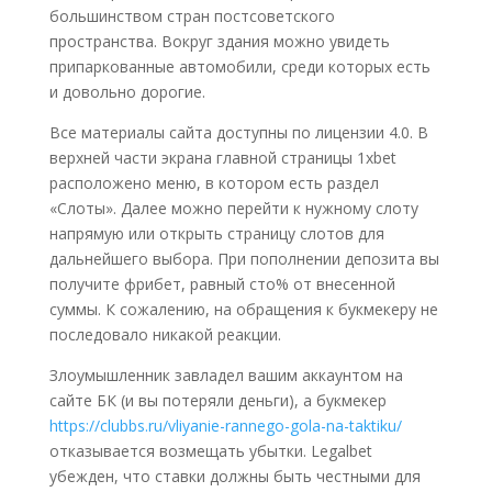
большинством стран постсоветского
пространства. Вокруг здания можно увидеть
припаркованные автомобили, среди которых есть
и довольно дорогие.
Все материалы сайта доступны по лицензии 4.0. В
верхней части экрана главной страницы 1xbet
расположено меню, в котором есть раздел
«Слоты». Далее можно перейти к нужному слоту
напрямую или открыть страницу слотов для
дальнейшего выбора. При пополнении депозита вы
получите фрибет, равный сто% от внесенной
суммы. К сожалению, на обращения к букмекеру не
последовало никакой реакции.
Злоумышленник завладел вашим аккаунтом на
сайте БК (и вы потеряли деньги), а букмекер
https://clubbs.ru/vliyanie-rannego-gola-na-taktiku/
отказывается возмещать убытки. Legalbet
убежден, что ставки должны быть честными для