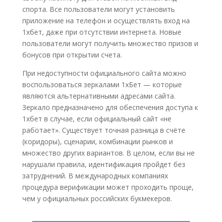
спорта. Все пользователи могут установить
приложение на телефон и осуществлять вход на
1хбет, даже при отсутствии интернета. Новые
пользователи могут получить множество призов и
бонусов при открытии счета.
При недоступности официального сайта можно
воспользоваться зеркалами 1хБет — которые
являются альтернативными адресами сайта.
Зеркало предназначено для обеспечения доступа к
1хбет в случае, если официальный сайт «не
работает». Существует точная разница в счёте
(коридоры), сценарии, комбинации рынков и
множество других вариантов. В целом, если вы не
нарушали правила, идентификация пройдет без
затруднений. В международных компаниях
процедура верификации может проходить проще,
чем у официальных российских букмекеров.