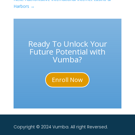
Harbors
→
Ready To Unlock Your
Future Potential with
Vumba?
Enroll Now
Copyright © 2024 Vumba. All right Reversed.