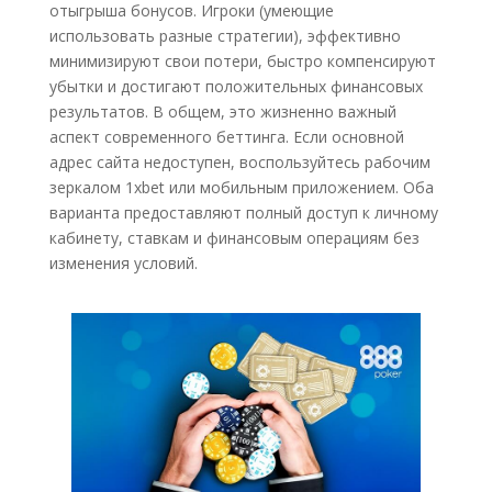
отыгрыша бонусов. Игроки (умеющие
использовать разные стратегии), эффективно
минимизируют свои потери, быстро компенсируют
убытки и достигают положительных финансовых
результатов. В общем, это жизненно важный
аспект современного беттинга. Если основной
адрес сайта недоступен, воспользуйтесь рабочим
зеркалом 1xbet или мобильным приложением. Оба
варианта предоставляют полный доступ к личному
кабинету, ставкам и финансовым операциям без
изменения условий.