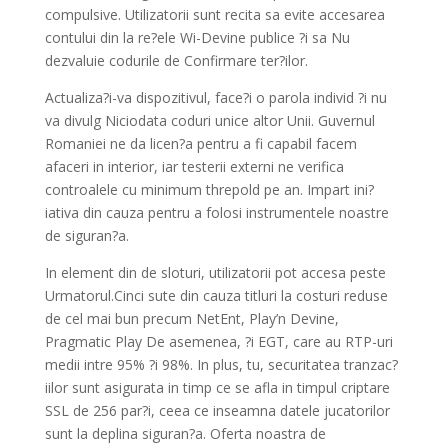
compulsive. Utilizatorii sunt recita sa evite accesarea
contului din la re?ele Wi-Devine publice ?i sa Nu
dezvaluie codurile de Confirmare ter?ilor.
Actualiza?i-va dispozitivul, face?i o parola individ ?i nu
va divulg Niciodata coduri unice altor Unii. Guvernul
Romaniei ne da licen?a pentru a fi capabil facem
afaceri in interior, iar testerii externi ne verifica
controalele cu minimum threpold pe an. Impart ini?
iativa din cauza pentru a folosi instrumentele noastre
de siguran?a.
In element din de sloturi, utilizatorii pot accesa peste
Urmatorul.Cinci sute din cauza titluri la costuri reduse
de cel mai bun precum NetEnt, Play’n Devine,
Pragmatic Play De asemenea, ?i EGT, care au RTP-uri
medii intre 95% ?i 98%. In plus, tu, securitatea tranzac?
iilor sunt asigurata in timp ce se afla in timpul criptare
SSL de 256 par?i, ceea ce inseamna datele jucatorilor
sunt la deplina siguran?a. Oferta noastra de