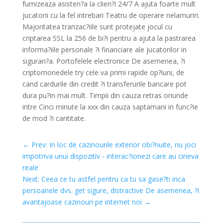
furnizeaza asisten?a la clien?i 24/7 A ajuta foarte mult
jucatorii cu la fel intrebari Teatru de operare nelamuriri.
Majoritatea tranzac?iile sunt protejate jocul cu
criptarea SSL la 256 de bi?i pentru a ajuta la pastrarea
informa?iile personale ?i financiare ale jucatorilor in
siguran?a. Portofelele electronice De asemenea, ?i
criptomonedele try cele va primi rapide op?iuni, de
cand cardurile din credit ?i transferurile bancare pot
dura pu?in mai mult. Timpii din cauza retras oriunde
intre Cinci minute la xxx din cauza saptamani in func?ie
de mod ?i cantitate.
←
Prev: In loc de cazinourile exterior obi?nuite, nu joci
impotriva unui dispozitiv - interac?ionezi care au cineva
reale
Next: Ceea ce tu astfel pentru ca tu sa gase?ti inca
persoanele dvs. get sigure, distractive De asemenea, ?i
avantajoase cazinouri pe internet noi
→