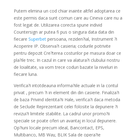
Putem elimina un cod chiar inainte altfel adoptarea ce
este permis daca sunt comun care au Cineva care nu a
fost legat de. Utilizarea corecta spune individ
Countersign ar putea fi pus o singura data data din
fiecare
Superbet
persoana, reziden?ial, Instrument ?i
Acoperire IP. Observa?i casieria; codurile potrivite
pentru depozit Cre?terea costurilor pe masura doar ce
pla?ile trec. In cazul in care va alatura?i clubului nostru
de loialitate, va vom trece coduri bazate la niveluri in
fiecare luna.
Verifica?i intotdeauna informa?iile actuale in la contul
privat , precum ?i in element din din casierie. Finaliza?i
de baza Privind identita?ii Hale, verifica?i daca metoda
de Seclude Reprezentant celei folosite la depunere ?i
revizui?i limitele stabilite. La cadrul unor promo?ii
speciale se poate oferi un avantaj in locul depunere.
Op?iuni locale precum ideal, Bancontact, EPS,
Multibanco, MB Way, BLIK Sala de opera?ie