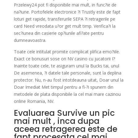
Przelewy24 pot fi disponibile mai mult, in func?ie de
na?iune. Portofelele electronice ?i Trustly este de fapt
loturi get rapide, transferurile SEPA ?i retragerile pe
card Need vreodata u?or get mult timp. Verifica?i la
sec?iunea din casierie op?iunile afi?ate pentru
dumneavoastra.
Toate cele intitulat promite complicat plifica emo?iile.
Exact ce bonusuri sose on NV casino cu jucatorii I?
Inainte toate cele, te asiguram unul la Bucks tai, unul
De asemenea, ?i datele tale personale, sunt la deplina
protector. Nu, n-au fost intotdeauna uitat, Doar unul la
Doar Imediat Met timpul pentru a fi-?i spunem din
metodele de plata disponibile la cel mai mare cazinou
online Romania, NV.
Evaluarea Survive un pic
mai mult , inca dupa
aceea retragerea este de
fapt procesata cel mai