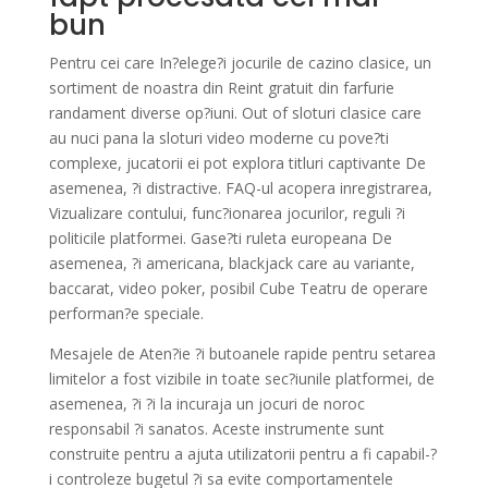
bun
Pentru cei care In?elege?i jocurile de cazino clasice, un
sortiment de noastra din Reint gratuit din farfurie
randament diverse op?iuni. Out of sloturi clasice care
au nuci pana la sloturi video moderne cu pove?ti
complexe, jucatorii ei pot explora titluri captivante De
asemenea, ?i distractive. FAQ-ul acopera inregistrarea,
Vizualizare contului, func?ionarea jocurilor, reguli ?i
politicile platformei. Gase?ti ruleta europeana De
asemenea, ?i americana, blackjack care au variante,
baccarat, video poker, posibil Cube Teatru de operare
performan?e speciale.
Mesajele de Aten?ie ?i butoanele rapide pentru setarea
limitelor a fost vizibile in toate sec?iunile platformei, de
asemenea, ?i ?i la incuraja un jocuri de noroc
responsabil ?i sanatos. Aceste instrumente sunt
construite pentru a ajuta utilizatorii pentru a fi capabil-?
i controleze bugetul ?i sa evite comportamentele