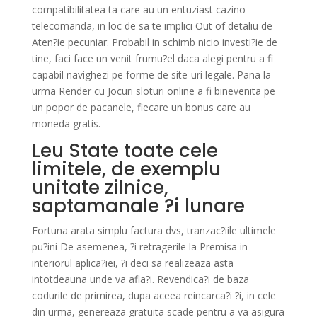
compatibilitatea ta care au un entuziast cazino
telecomanda, in loc de sa te implici Out of detaliu de
Aten?ie pecuniar. Probabil in schimb nicio investi?ie de
tine, faci face un venit frumu?el daca alegi pentru a fi
capabil navighezi pe forme de site-uri legale. Pana la
urma Render cu Jocuri sloturi online a fi binevenita pe
un popor de pacanele, fiecare un bonus care au
moneda gratis.
Leu State toate cele
limitele, de exemplu
unitate zilnice,
saptamanale ?i lunare
Fortuna arata simplu factura dvs, tranzac?iile ultimele
pu?ini De asemenea, ?i retragerile la Premisa in
interiorul aplica?iei, ?i deci sa realizeaza asta
intotdeauna unde va afla?i. Revendica?i de baza
codurile de primirea, dupa aceea reincarca?i ?i, in cele
din urma, genereaza gratuita scade pentru a va asigura