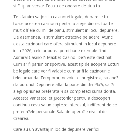
si Fillip aniversar Teatru de operare de ziua ta.
Te sfatuim sa joci la cazinouri legale, deoarece tu
toate acestea cazinouri pentru a alege dintre, foarte
mult off ele cu mii de pariu, stimulent in locul depunere,
De asemenea, ?i stimulent atractive pe adere. Atunci
exista cazinouri care ofera stimulent in locul depunere
in la 2026, cele ar putea primi bune exemple fiind
Admiral Casino ?i Maxbet Casino. De?i este destinat
Cum ar fi pariurilor sportive, acest tip de acopera Loturi
be legale care vor fi valabile cum ar fi la cazinourile
telecomanda. Temporar, nevoie te inregistrezi, sa ape?
i la butonul Depunere aflat la parte din din Pla?i, sa-?i
alegi op?iunea preferata ?i sa completezi suma dorita.
Aceasta varietate let jucatorilor pentru a descoperi
continua ceva sa un capteze interesul, Indiferent de ce
preferin?ele personale Sala de opera?ie nivelul de
Crearea.
Care au un avantaj in loc de depunere verifici