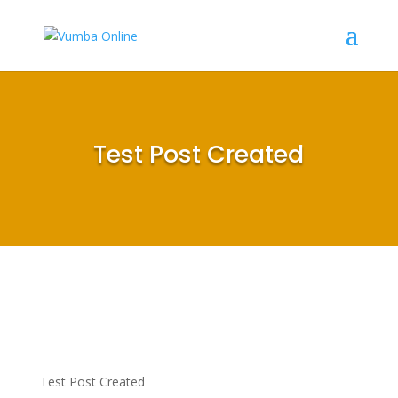
Test Post Created
Test Post Created