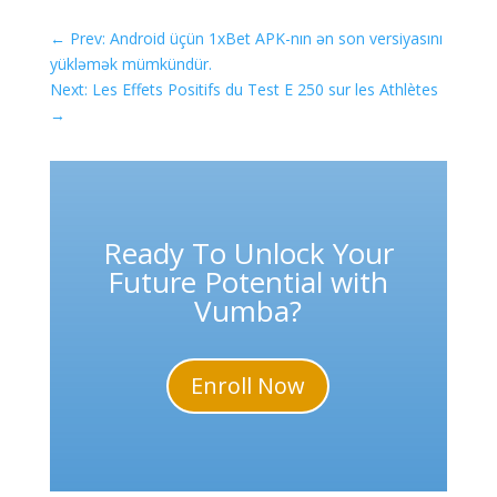
←
Prev: Android üçün 1xBet APK-nın ən son versiyasını
yükləmək mümkündür.
Next: Les Effets Positifs du Test E 250 sur les Athlètes
→
Ready To Unlock Your
Future Potential with
Vumba?
Enroll Now