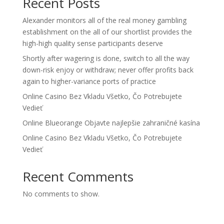
Recent Posts
Alexander monitors all of the real money gambling
establishment on the all of our shortlist provides the
high-high quality sense participants deserve
Shortly after wagering is done, switch to all the way
down-risk enjoy or withdraw; never offer profits back
again to higher-variance ports of practice
Online Casino Bez Vkladu Všetko, Čo Potrebujete
Vedieť
Online Blueorange Objavte najlepšie zahraničné kasína
Online Casino Bez Vkladu Všetko, Čo Potrebujete
Vedieť
Recent Comments
No comments to show.