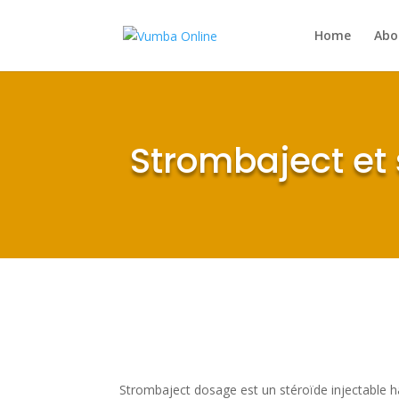
Home
Abo
Strombaject et
Strombaject dosage est un stéroïde injectable h