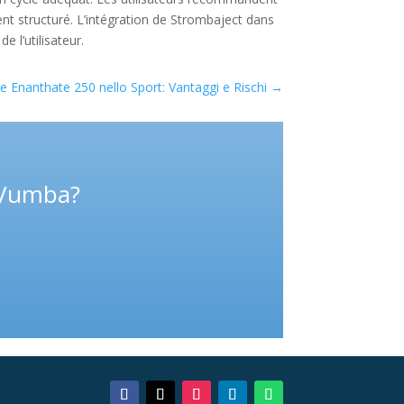
ent structuré. L’intégration de Strombaject dans
 l’utilisateur.
 Enanthate 250 nello Sport: Vantaggi e Rischi
→
 Vumba?