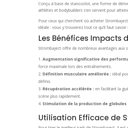
Conçu à base de stanozolol, une forme de dérivé 
athlètes et bodybuilders s’en servent pour atte
Pour ceux qui cherchent où acheter Strombaject,
idéale : vous y trouverez tout ce qu’il faut savoi
Les Bénéfices Impacts 
Strombaject offre de nombreux avantages aux s
Augmentation significative des perform
force maximale lors des entraînements.
Définition musculaire améliorée :
idéal pou
définis.
Récupération accélérée :
en facilitant la g
scène plus rapidement.
Stimulation de la production de globules
Utilisation Efficace de
Pour tirer le meilleur parti de Strombaject, il e