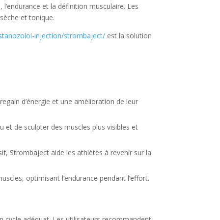
 l’endurance et la définition musculaire. Les
sèche et tonique.
stanozolol-injection/strombaject/
est la solution
 regain d’énergie et une amélioration de leur
 et de sculpter des muscles plus visibles et
f, Strombaject aide les athlètes à revenir sur la
uscles, optimisant l’endurance pendant l’effort.
r un cycle adéquat. Les utilisateurs recommandent