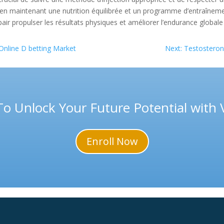
ut en maintenant une nutrition équilibrée et un programme d’entraînem
r propulser les résultats physiques et améliorer l’endurance globale de
Online D betting Market
Next: Testosterone
To Unlock Your Future Potential with
Enroll Now