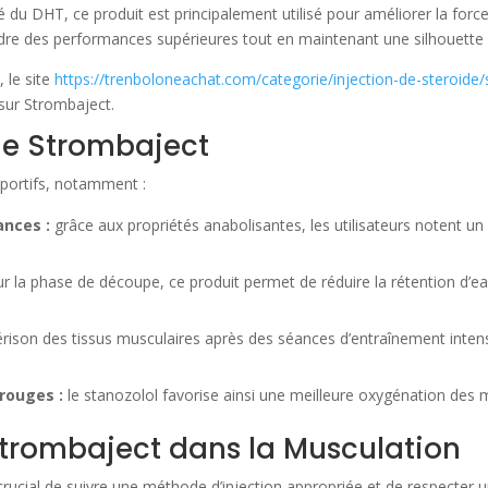
du DHT, ce produit est principalement utilisé pour améliorer la force,
indre des performances supérieures tout en maintenant une silhouette 
 le site
https://trenboloneachat.com/categorie/injection-de-steroide/
r sur Strombaject.
de Strombaject
portifs, notamment :
ances :
grâce aux propriétés anabolisantes, les utilisateurs notent un
r la phase de découpe, ce produit permet de réduire la rétention d’eau
uérison des tissus musculaires après des séances d’entraînement intensi
 rouges :
le stanozolol favorise ainsi une meilleure oxygénation des m
 Strombaject dans la Musculation
st crucial de suivre une méthode d’injection appropriée et de respecte