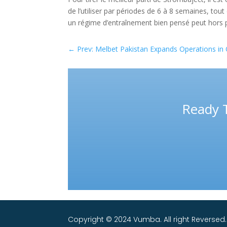
de l’utiliser par périodes de 6 à 8 semaines, to
un régime d’entraînement bien pensé peut hors pai
←
Prev: Melbet Pakistan Expands Operations in 
Ready 
Copyright © 2024 Vumba. All right Reversed.