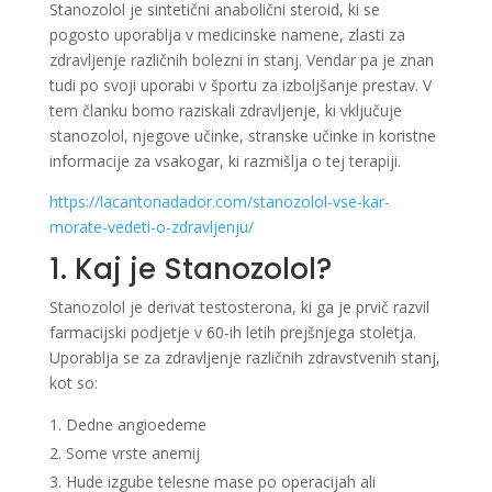
Stanozolol je sintetični anabolični steroid, ki se
pogosto uporablja v medicinske namene, zlasti za
zdravljenje različnih bolezni in stanj. Vendar pa je znan
tudi po svoji uporabi v športu za izboljšanje prestav. V
tem članku bomo raziskali zdravljenje, ki vključuje
stanozolol, njegove učinke, stranske učinke in koristne
informacije za vsakogar, ki razmišlja o tej terapiji.
https://lacantonadador.com/stanozolol-vse-kar-
morate-vedeti-o-zdravljenju/
1. Kaj je Stanozolol?
Stanozolol je derivat testosterona, ki ga je prvič razvil
farmacijski podjetje v 60-ih letih prejšnjega stoletja.
Uporablja se za zdravljenje različnih zdravstvenih stanj,
kot so:
Dedne angioedeme
Some vrste anemij
Hude izgube telesne mase po operacijah ali