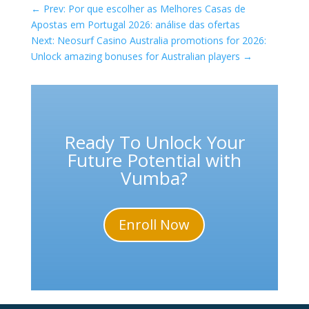
←
Prev: Por que escolher as Melhores Casas de
Apostas em Portugal 2026: análise das ofertas
Next: Neosurf Casino Australia promotions for 2026:
Unlock amazing bonuses for Australian players
→
Ready To Unlock Your
Future Potential with
Vumba?
Enroll Now