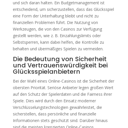
und sich daran halten. Ein Budgetmanagement ist
entscheidend, um sicherzustellen, dass das Glücksspiel
eine Form der Unterhaltung bleibt und nicht zu
finanziellen Problemen führt. Die Nutzung von
Werkzeugen, die von den Casinos zur Verfügung
gestellt werden, wie z. B. Einzahlungslimits oder
Selbstsperren, kann dabei helfen, die Kontrolle zu
behalten und übermäßiges Spielen zu vermeiden.
Die Bedeutung von Sicherheit
und Vertrauenswürdigkeit bei
Glücksspielanbietern
Bei der Wahl eines Online-Casinos ist die Sicherheit der
obersten Priorität. Seriöse Anbieter legen großen Wert
auf den Schutz der Spielerdaten und die Fairness ihrer
Spiele. Dies wird durch den Einsatz moderner
Verschlüsselungstechnologien gewährleistet, die
sicherstellen, dass persönliche und finanzielle
Informationen stets geschützt sind. Darüber hinaus
sind die meisten lizenzierten Online-Casinos