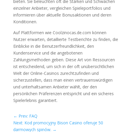
bieten. Sie beleuchten oft die Stärken und Schwächen
einzelner Anbieter, vergleichen Spieleportfolios und
informieren über aktuelle Bonusaktionen und deren
Konditionen.
Auf Plattformen wie Coolzinocas.de.com können
Nutzer erwarten, detaillierte Testberichte zu finden, die
Einblicke in die Benutzerfreundlichkeit, den
Kundenservice und die angebotenen
Zahlungsmethoden geben. Diese Art von Ressourcen
ist entscheidend, um sich in der oft unübersichtlichen
Welt der Online-Casinos zurechtzufinden und
sicherzustellen, dass man einen vertrauenswürdigen
und unterhaltsamen Anbieter wählt, der den
persönlichen Präferenzen entspricht und ein sicheres
Spielerlebnis garantiert.
←
Prev: FAQ
Next: Kod promocyjny Bison Casino oferuje 50
darmowych spinów.
→