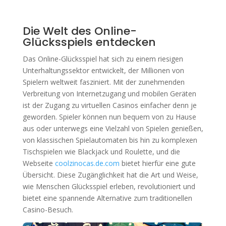
Die Welt des Online-
Glücksspiels entdecken
Das Online-Glücksspiel hat sich zu einem riesigen
Unterhaltungssektor entwickelt, der Millionen von
Spielern weltweit fasziniert. Mit der zunehmenden
Verbreitung von Internetzugang und mobilen Geräten
ist der Zugang zu virtuellen Casinos einfacher denn je
geworden. Spieler können nun bequem von zu Hause
aus oder unterwegs eine Vielzahl von Spielen genießen,
von klassischen Spielautomaten bis hin zu komplexen
Tischspielen wie Blackjack und Roulette, und die
Webseite
coolzinocas.de.com
bietet hierfür eine gute
Übersicht. Diese Zugänglichkeit hat die Art und Weise,
wie Menschen Glücksspiel erleben, revolutioniert und
bietet eine spannende Alternative zum traditionellen
Casino-Besuch.