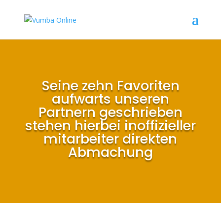
Seine zehn Favoriten
aufwarts unseren
Partnern geschrieben
stehen hierbei inoffizieller
mitarbeiter direkten
Abmachung