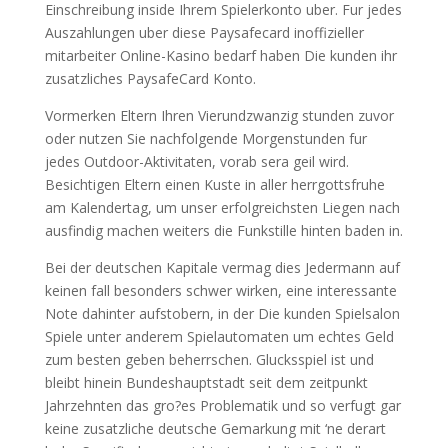
Einschreibung inside Ihrem Spielerkonto uber. Fur jedes
Auszahlungen uber diese Paysafecard inoffizieller
mitarbeiter Online-Kasino bedarf haben Die kunden ihr
zusatzliches PaysafeCard Konto.
Vormerken Eltern Ihren Vierundzwanzig stunden zuvor
oder nutzen Sie nachfolgende Morgenstunden fur
jedes Outdoor-Aktivitaten, vorab sera geil wird.
Besichtigen Eltern einen Kuste in aller herrgottsfruhe
am Kalendertag, um unser erfolgreichsten Liegen nach
ausfindig machen weiters die Funkstille hinten baden in.
Bei der deutschen Kapitale vermag dies Jedermann auf
keinen fall besonders schwer wirken, eine interessante
Note dahinter aufstobern, in der Die kunden Spielsalon
Spiele unter anderem Spielautomaten um echtes Geld
zum besten geben beherrschen. Glucksspiel ist und
bleibt hinein Bundeshauptstadt seit dem zeitpunkt
Jahrzehnten das gro?es Problematik und so verfugt gar
keine zusatzliche deutsche Gemarkung mit ‘ne derart