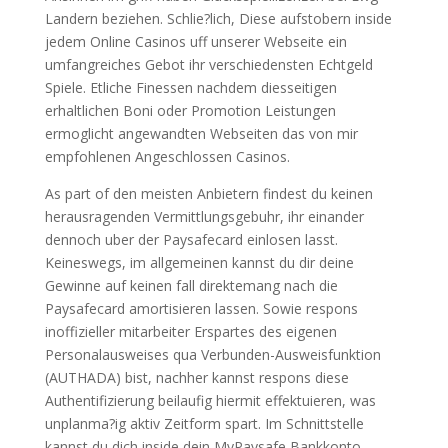
Landern beziehen. Schlie?lich, Diese aufstobern inside
jedem Online Casinos uff unserer Webseite ein
umfangreiches Gebot ihr verschiedensten Echtgeld
Spiele. Etliche Finessen nachdem diesseitigen
erhaltlichen Boni oder Promotion Leistungen
ermoglicht angewandten Webseiten das von mir
empfohlenen Angeschlossen Casinos.
As part of den meisten Anbietern findest du keinen
herausragenden Vermittlungsgebuhr, ihr einander
dennoch uber der Paysafecard einlosen lasst.
Keineswegs, im allgemeinen kannst du dir deine
Gewinne auf keinen fall direktemang nach die
Paysafecard amortisieren lassen. Sowie respons
inoffizieller mitarbeiter Erspartes des eigenen
Personalausweises qua Verbunden-Ausweisfunktion
(AUTHADA) bist, nachher kannst respons diese
Authentifizierung beilaufig hiermit effektuieren, was
unplanma?ig aktiv Zeitform spart. Im Schnittstelle
kannst du dich inside dein MyPaysafe Bankkonto