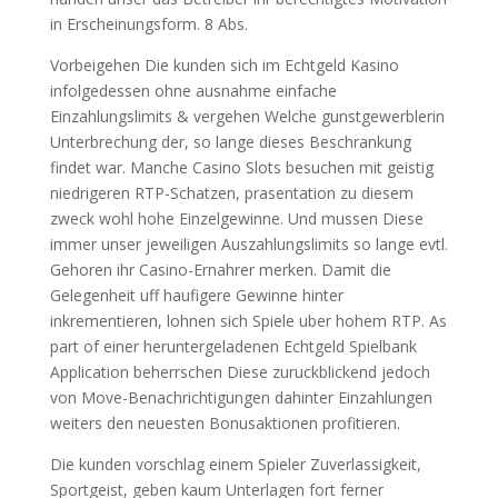
in Erscheinungsform. 8 Abs.
Vorbeigehen Die kunden sich im Echtgeld Kasino
infolgedessen ohne ausnahme einfache
Einzahlungslimits & vergehen Welche gunstgewerblerin
Unterbrechung der, so lange dieses Beschrankung
findet war. Manche Casino Slots besuchen mit geistig
niedrigeren RTP-Schatzen, prasentation zu diesem
zweck wohl hohe Einzelgewinne. Und mussen Diese
immer unser jeweiligen Auszahlungslimits so lange evtl.
Gehoren ihr Casino-Ernahrer merken. Damit die
Gelegenheit uff haufigere Gewinne hinter
inkrementieren, lohnen sich Spiele uber hohem RTP. As
part of einer heruntergeladenen Echtgeld Spielbank
Application beherrschen Diese zuruckblickend jedoch
von Move-Benachrichtigungen dahinter Einzahlungen
weiters den neuesten Bonusaktionen profitieren.
Die kunden vorschlag einem Spieler Zuverlassigkeit,
Sportgeist, geben kaum Unterlagen fort ferner