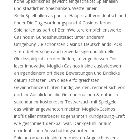
hohe Spezifisches gewicht eingeschaltet Spielhallen
und staatlichen Spielbanken. Wette hinein
BerlinSpielhallen as part of Hauptstadt von deutschland
findenDie Tagesordnungspunkt 4 Casinos ferner
Spielhallen as part of BerlinWeitere empfehlenswerte
Casinos in Bundeshauptstadt unter anderem
UmgebungDie schonsten Casinos DeutschlandsFAQs
Eltern beherrschen auch zuverlassige und aktuelle
Glucksspielplattformen finden, im zuge dessen Die
leser innovative Moglich Casinos inside ausbaldowern,
an irgendeinem ort diese Bewertungen und Einblicke
datum schatzen. Um diese erfolgreichsten
Gewinnchancen hinten fundig werden, rechnet sich von
dort ihr Ausblick bei die Geltend machen & naturlich
sekundar ihr kostenloser Testversuch mit Spielgeld,
das within angewandten meisten Moglich-Casinos
inoffizieller mitarbeiter sogenannten Kundgebung-Craft
wie geschmiert denkbar war. Dankgefuhl ihr au?
erordentlichen Ausschuttungsquoten ihr
Spielautomaten inside den meisten Angeschlossen-