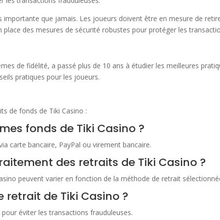
er les transactions frauduleuses.
lus importante que jamais. Les joueurs doivent être en mesure de retir
n place des mesures de sécurité robustes pour protéger les transacti
 de fidélité, a passé plus de 10 ans à étudier les meilleures pratiques
ils pratiques pour les joueurs.
its de fonds de Tiki Casino :
 mes fonds de Tiki Casino ?
 via carte bancaire, PayPal ou virement bancaire.
traitement des retraits de Tiki Casino ?
 Casino peuvent varier en fonction de la méthode de retrait sélectionn
e retrait de Tiki Casino ?
t pour éviter les transactions frauduleuses.