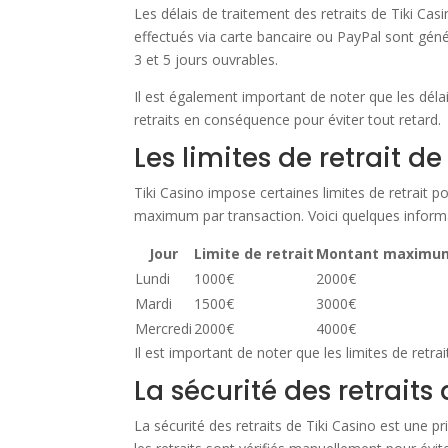
Les délais de traitement des retraits de Tiki Cas
effectués via carte bancaire ou PayPal sont géné
3 et 5 jours ouvrables.
Il est également important de noter que les déla
retraits en conséquence pour éviter tout retard.
Les limites de retrait de
Tiki Casino impose certaines limites de retrait p
maximum par transaction. Voici quelques informati
Jour
Limite de retrait
Montant maximum
Lundi
1000€
2000€
Mardi
1500€
3000€
Mercredi
2000€
4000€
Il est important de noter que les limites de retra
La sécurité des retraits
La sécurité des retraits de Tiki Casino est une p