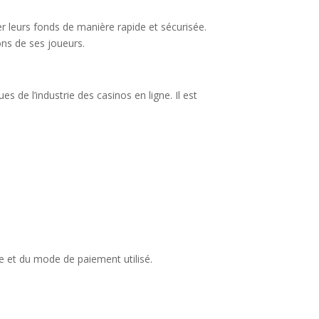
er leurs fonds de manière rapide et sécurisée.
ons de ses joueurs.
 de l’industrie des casinos en ligne. Il est
ée et du mode de paiement utilisé.