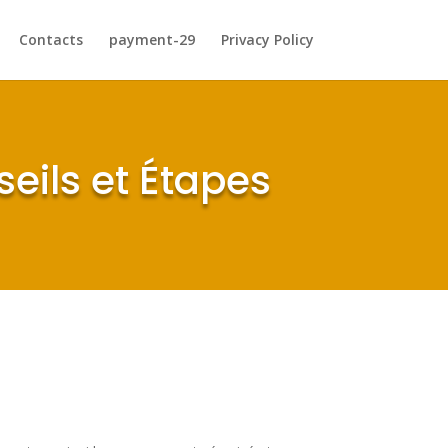
Contacts
payment-29
Privacy Policy
seils et Étapes