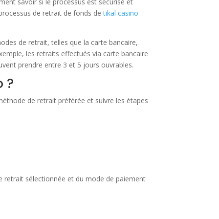
ent savoir si le processus est sécurisé et
e processus de retrait de fonds de
tikal casino
des de retrait, telles que la carte bancaire,
emple, les retraits effectués via carte bancaire
uvent prendre entre 3 et 5 jours ouvrables.
o ?
méthode de retrait préférée et suivre les étapes
 de retrait sélectionnée et du mode de paiement