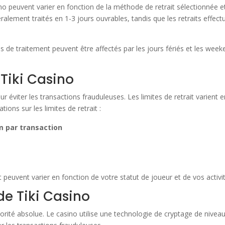
ino peuvent varier en fonction de la méthode de retrait sélectionnée e
ralement traités en 1-3 jours ouvrables, tandis que les retraits effec
is de traitement peuvent être affectés par les jours fériés et les wee
 Tiki Casino
our éviter les transactions frauduleuses. Les limites de retrait varien
ons sur les limites de retrait :
 par transaction
it peuvent varier en fonction de votre statut de joueur et de vos activi
 de Tiki Casino
riorité absolue. Le casino utilise une technologie de cryptage de nivea