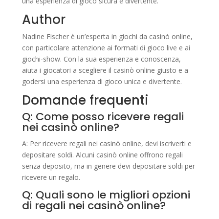
una esperienza di gioco sicura e divertente.
Author
Nadine Fischer è un’esperta in giochi da casinò online,
con particolare attenzione ai formati di gioco live e ai
giochi-show. Con la sua esperienza e conoscenza,
aiuta i giocatori a scegliere il casinò online giusto e a
godersi una esperienza di gioco unica e divertente.
Domande frequenti
Q: Come posso ricevere regali
nei casinò online?
A: Per ricevere regali nei casinò online, devi iscriverti e
depositare soldi. Alcuni casinò online offrono regali
senza deposito, ma in genere devi depositare soldi per
ricevere un regalo.
Q: Quali sono le migliori opzioni
di regali nei casinò online?