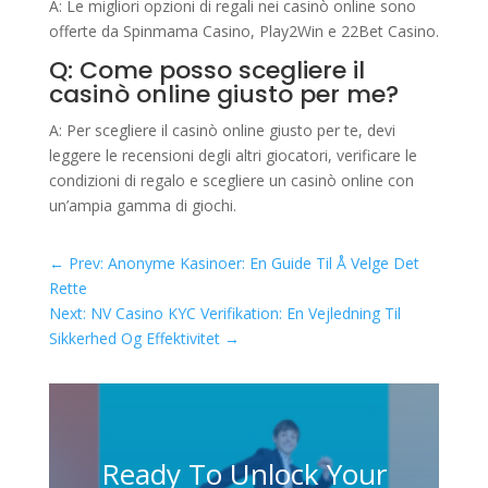
A: Le migliori opzioni di regali nei casinò online sono
offerte da Spinmama Casino, Play2Win e 22Bet Casino.
Q: Come posso scegliere il
casinò online giusto per me?
A: Per scegliere il casinò online giusto per te, devi
leggere le recensioni degli altri giocatori, verificare le
condizioni di regalo e scegliere un casinò online con
un’ampia gamma di giochi.
←
Prev: Anonyme Kasinoer: En Guide Til Å Velge Det
Rette
Next: NV Casino KYC Verifikation: En Vejledning Til
Sikkerhed Og Effektivitet
→
Ready To Unlock Your