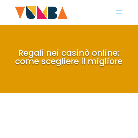
Regali nei casinò online:
come scegliere il migliore