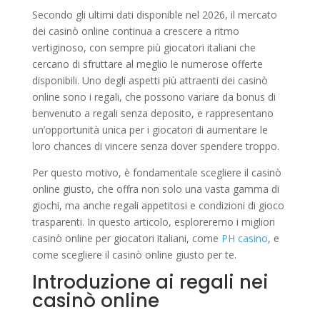
Secondo gli ultimi dati disponible nel 2026, il mercato
dei casinò online continua a crescere a ritmo
vertiginoso, con sempre più giocatori italiani che
cercano di sfruttare al meglio le numerose offerte
disponibili. Uno degli aspetti più attraenti dei casinò
online sono i regali, che possono variare da bonus di
benvenuto a regali senza deposito, e rappresentano
un’opportunità unica per i giocatori di aumentare le
loro chances di vincere senza dover spendere troppo.
Per questo motivo, è fondamentale scegliere il casinò
online giusto, che offra non solo una vasta gamma di
giochi, ma anche regali appetitosi e condizioni di gioco
trasparenti. In questo articolo, esploreremo i migliori
casinò online per giocatori italiani, come
PH casino
, e
come scegliere il casinò online giusto per te.
Introduzione ai regali nei
casinò online