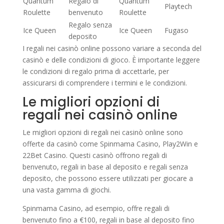
Quantum
Regalo di
Quantum
Playtech
Roulette
benvenuto
Roulette
Regalo senza
Ice Queen
Ice Queen
Fugaso
deposito
I regali nei casinò online possono variare a seconda del
casinò e delle condizioni di gioco. È importante leggere
le condizioni di regalo prima di accettarle, per
assicurarsi di comprendere i termini e le condizioni.
Le migliori opzioni di
regali nei casinò online
Le migliori opzioni di regali nei casinò online sono
offerte da casinò come Spinmama Casino, Play2Win e
22Bet Casino. Questi casinò offrono regali di
benvenuto, regali in base al deposito e regali senza
deposito, che possono essere utilizzati per giocare a
una vasta gamma di giochi.
Spinmama Casino, ad esempio, offre regali di
benvenuto fino a €100, regali in base al deposito fino