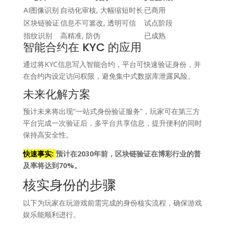
AI图像识别
自动化审核, 大幅缩短时长
已商用
区块链验证
信息不可篡改, 透明可信
试点阶段
指纹识别
高精准, 防伪
已成熟
智能合约在 KYC 的应用
通过将KYC信息写入智能合约，平台可快速验证身份，并
在合约内设定访问权限，避免集中式数据库泄露风险。
未来化解方案
预计未来将出现“一站式身份验证服务”，玩家可在第三方
平台完成一次验证后，多平台共享信息，提升便利的同时
保持高安全性。
快速事实:
预计在2030年前，区块链验证在博彩行业的普
及率将达到70%。
核实身份的步骤
以下为玩家在玩游戏前需完成的身份核实流程，确保游戏
娱乐能顺利进行。