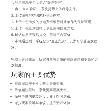
登录游戏平台，进入“账户管理”。
点击“KYC验证”，系统提示上传所需文件。
上传清晰的护照或身份证副本。
上传一份有效的水电费或银行对账单作为住址证明。
上传一张近期自拍，尽量使用自然光照。
确认信息无误后提交，等待平台审核。
审核通过后，系统提示“验证完成”，玩家可享受游戏福
利。
完成上述步骤后，玩家将享有更快的提款速度和更高的游
戏额度。
玩家的主要优势
提高游戏安全性，防止身份盗用。
降低赌注限制，享受更高返奖比例。
获得更快的提款速度，资金即时到账。
减少玩家投诉与争议，提升游戏体验。