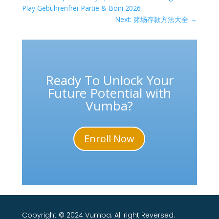
Play Gebührenfrei-Partie & Boni 2026
Next: 赌场存款方法大全
→
Ready To Unlock Your
Future Potential with
Vumba?
Enroll Now
Copyright © 2024 Vumba. All right Reversed.