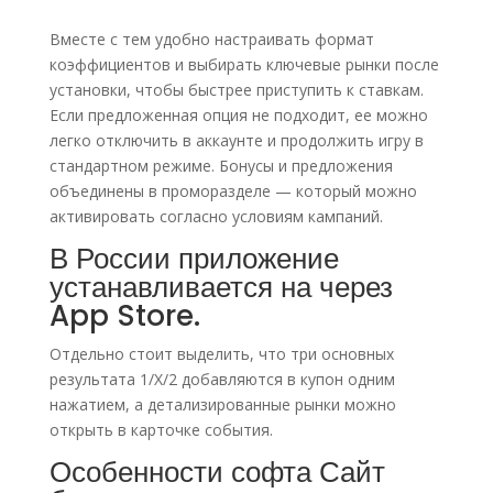
Вместе с тем удобно настраивать формат
коэффициентов и выбирать ключевые рынки после
установки, чтобы быстрее приступить к ставкам.
Если предложенная опция не подходит, ее можно
легко отключить в аккаунте и продолжить игру в
стандартном режиме.
Бонусы и предложения
объединены в проморазделе — который можно
активировать согласно условиям кампаний.
В России приложение
устанавливается на через
App Store.
Отдельно стоит выделить, что три основных
результата 1/X/2 добавляются в купон одним
нажатием, а детализированные рынки можно
открыть в карточке события.
Особенности софта Сайт