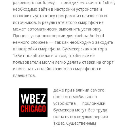
разрешить проблему — прежде чем скачать 1хбет,
необходимо зайти в настройки устройства и
позволить установку программ из неизвестных
источников. В результате этого смартфон не
может автоматически выполнить установку.
Процесс установки версии для xbet на Android
немного сложнее — так как необходимо заходить
в настройки смартфона. Букмекерская контора
1хБет позаботилась о том, чтобы все ее
пользователи могли легко делать ставки на спорт
и посещать онлайн-казино со смартфонов и
планшетов.
Даже при наличии самого
простого мобильного
устройства — поклонники
букмекера могут без труда
скачать последнюю версию
1xBet. Существенным