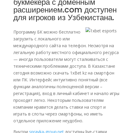
букмекера с доменным
расширением.com доступен
для игроков из Узбекистана.
Программу БК можно бесплатно
загрузить с локального или
международного сайта на телефон. Несмотря на
легальную работу местного официального ресурса
— иногда пользователи могут сталкиваться с
техническими проблемами доступа. В Казахстане
сегодня возможно скачать 1xBet kz на смартфон
или ПК. Интерфейс интуитивно понятный (все
функции аналогичны полноценной версии –
регистрация), вход в личный кабинет и начало игры
проходят легко. Некоторым пользователям
компании нравится делать ставки на спорт и
играть в слоты через смартфоны, но иметь
отдельное приложение неудобно.
Внутри
spravka-group.net
доступны live-ставки