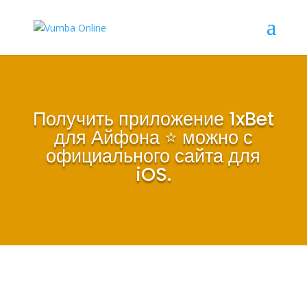
Получить приложение 1xBet
для Айфона ⭐️ можно с
официального сайта для
iOS.