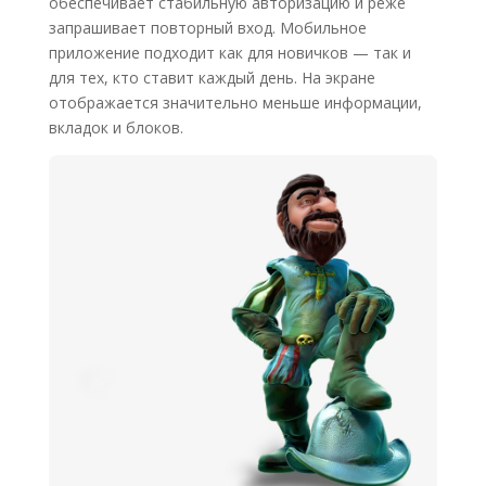
обеспечивает стабильную авторизацию и реже
запрашивает повторный вход. Мобильное
приложение подходит как для новичков — так и
для тех, кто ставит каждый день. На экране
отображается значительно меньше информации,
вкладок и блоков.