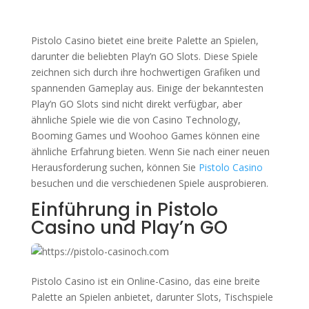
Pistolo Casino bietet eine breite Palette an Spielen,
darunter die beliebten Play’n GO Slots. Diese Spiele
zeichnen sich durch ihre hochwertigen Grafiken und
spannenden Gameplay aus. Einige der bekanntesten
Play’n GO Slots sind nicht direkt verfügbar, aber
ähnliche Spiele wie die von Casino Technology,
Booming Games und Woohoo Games können eine
ähnliche Erfahrung bieten. Wenn Sie nach einer neuen
Herausforderung suchen, können Sie
Pistolo Casino
besuchen und die verschiedenen Spiele ausprobieren.
Einführung in Pistolo
Casino und Play’n GO
Pistolo Casino ist ein Online-Casino, das eine breite
Palette an Spielen anbietet, darunter Slots, Tischspiele