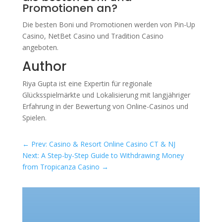
Promotionen an?
Die besten Boni und Promotionen werden von Pin-Up
Casino, NetBet Casino und Tradition Casino
angeboten.
Author
Riya Gupta ist eine Expertin für regionale
Glücksspielmärkte und Lokalisierung mit langjähriger
Erfahrung in der Bewertung von Online-Casinos und
Spielen.
←
Prev: Casino & Resort Online Casino CT & NJ
Next: A Step-by-Step Guide to Withdrawing Money
from Tropicanza Casino
→