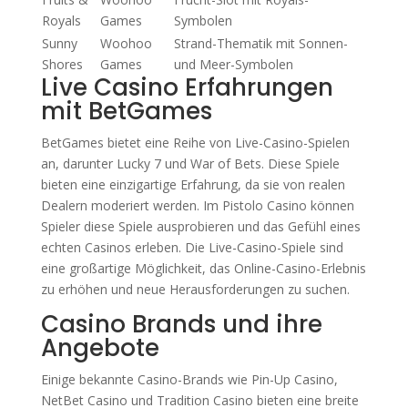
Royals
Games
Symbolen
Sunny
Woohoo
Strand-Thematik mit Sonnen-
Shores
Games
und Meer-Symbolen
Live Casino Erfahrungen
mit BetGames
BetGames bietet eine Reihe von Live-Casino-Spielen
an, darunter Lucky 7 und War of Bets. Diese Spiele
bieten eine einzigartige Erfahrung, da sie von realen
Dealern moderiert werden. Im Pistolo Casino können
Spieler diese Spiele ausprobieren und das Gefühl eines
echten Casinos erleben. Die Live-Casino-Spiele sind
eine großartige Möglichkeit, das Online-Casino-Erlebnis
zu erhöhen und neue Herausforderungen zu suchen.
Casino Brands und ihre
Angebote
Einige bekannte Casino-Brands wie Pin-Up Casino,
NetBet Casino und Tradition Casino bieten eine breite