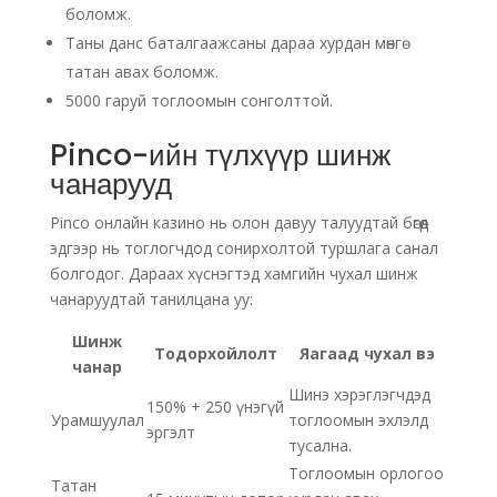
боломж.
Таны данс баталгаажсаны дараа хурдан мөнгө
татан авах боломж.
5000 гаруй тоглоомын сонголттой.
Pinco-ийн түлхүүр шинж
чанарууд
Pinco онлайн казино нь олон давуу талуудтай бөгөөд
эдгээр нь тоглогчдод сонирхолтой туршлага санал
болгодог. Дараах хүснэгтэд хамгийн чухал шинж
чанаруудтай танилцана уу:
Шинж
Тодорхойлолт
Яагаад чухал вэ
чанар
Шинэ хэрэглэгчдэд
150% + 250 үнэгүй
Урамшуулал
тоглоомын эхлэлд
эргэлт
тусална.
Тоглоомын орлогоо
Татан