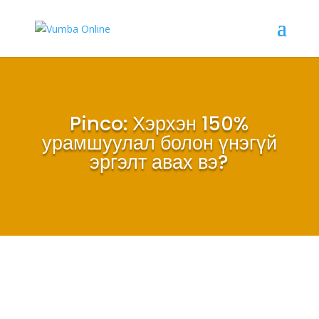
Pinco: Хэрхэн 150%
урамшуулал болон үнэгүй
эргэлт авах вэ?