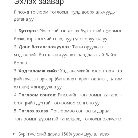
Эхлэх заавар
Pinco-д тоглоом тоглохын тулд доорх алхмуудыг
дагана уу:
Бүртгүүлэх:
Pinco сайтын дээрх бүртгэлийн формыг
бөглөж, хэрэглэгчийн нэр, нууц үгээ оруулна уу.
Данс баталгаажуулах:
Таны оруулсан
мэдээллийг баталгаажуулах шаардлагатай байж
болно.
Хадгаламж хийх:
Хадгаламжийн хэсэгт орж, та
өөрийн хүссэн аргаар (банк карт, криптовалют, цахим
хэтэвч) мөнгө оруулна уу.
Тоглоом сонгох:
Pinco-ийн тоглоомын каталогт
орж, өөрийн дуртай тоглоомоо сонгоно уу.
Тоглох эхлэх:
Тоглоомоо сонгосны дараа,
тоглоомын дүрэмтэй танилцаж, тоглохыг эхлүүлнэ.
Бүртгүүлсний дараа 150% урамшуулал авах