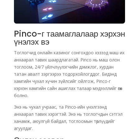
Pinco-г таамаглалаар хэрхэн
үнэлэх вэ
Тоглогчид онлайн казиног сонгохдоо хэзээд маш их
анхаарал тавих шаардлагатай. Pinco нь маш олон
тоглоом, 24/7 үйлчлүүлэгчийн дэмжлэг, хурдан
татан авалт зэргээрээ тодорхойлогддог. Бидэнд
хамгийн чухал хүчин зүйлсийг ойлгож, Pinco-г
хэрхэн хамгийн сайн ашиглах талаар мэдээллийг өгөх
болно.
Энэ нь чухал учраас, та Pinco-ийн үнэлгээнд
анхаарал тавих хэрэгтэй. Энэ нь тоглогчдын сэтгэл
ханамж, аюулгүй байдал, тоглоомын төрлүүдийг
агуулдаг.