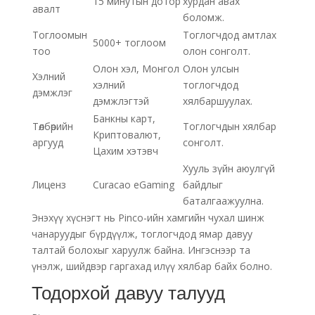
15 минутын дотор
хурдан авах
авалт
боломж.
Тоглоомын
Тоглогчдод амтлах
5000+ тоглоом
тоо
олон сонголт.
Олон хэл, Монгол
Олон улсын
Хэлний
хэлний
тоглогчдод
дэмжлэг
дэмжлэгтэй
хялбаршуулах.
Банкны карт,
Төлбөрийн
Тоглогчдын хялбар
Криптовалют,
аргууд
сонголт.
Цахим хэтэвч
Хууль зүйн аюулгүй
Лиценз
Curacao eGaming
байдлыг
баталгаажуулна.
Энэхүү хүснэгт нь Pinco-ийн хамгийн чухал шинж
чанаруудыг бүрдүүлж, тоглогчдод ямар давуу
талтай болохыг харуулж байна. Ингэснээр та
үнэлж, шийдвэр гаргахад илүү хялбар байх болно.
Тодорхой давуу талууд