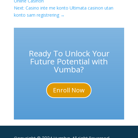
Online Casinon
Next: Casino inte me konto Ultimata casinon utan
konto sam registrering
→
Ready To Unlock Your
Future Potential with
Vumba?
Enroll Now