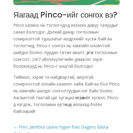
Яагаад Pinco-ийг сонгох вэ?
Pinco казино нь тоглогчдод ихээхэн давуу талуудыг
санал болгодог. Дэлхий даяар тоглоомын
сонирхолтой туршлагыг мэдрэхийг хүсэж байгаа
тоглогчид, Pinco-г сонгох нь хамгийн оновчтой
шийдэл болно. Хурдан татан авалт, өргөн тоглоомын
сонголт, 24/7 үйлчлүүлэгчийн дэмжлэг зэрэг
боломжууд нь Pinco-г онцгой болгодог.
Тиймээс, хэрэв та найдвартай, аюулгүй,
сонирхолтой онлайн казиног хайж байгаа бол Pinco
нь хамгийн шилдэг сонголтуудын нэг байх болно.
Ажлынтой таатай цаг хугацаа өнгөрөөхийг хүсвэл, Pinco-
д нэгдэж, тоглоомын ертөнцөд аялахад бэлэн
байгаарай!
←
Prev: Jämföra casino hyper frais Dagens Bästa