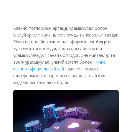
Казино тоглоомын ертөнцөд, урамшуулал болон
үнэгүй эргэлт авах нь тоглогчдын анхаарлыг татдаг.
Pinco нь онлайн казино платформын нэг бөгөөд өргөн
хүрээний тоглоомууд, зах зээлд сайн нэртэй
урамшууллуудыг санал болгодог. Энэ нийтлэлд, та
150% урамшуулал, үнэгүй эргэлт болон
Пинко
казино официальный сайт
-ын тоглоомын
платформын талаар мэдэх шаардлагатай бүх
мэдээллийг олж авах болно.