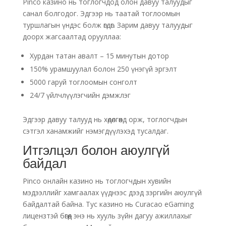
Pinco казино нь тоглогчдод олон давуу талуудыг
санал болгодог. Эдгээр нь таатай тоглоомын
туршлагын үндэс болж өгдөг. Зарим давуу талуудыг
доорх жагсаалтад орууллаа:
Хурдан татан авалт – 15 минутын дотор
150% урамшуулал болон 250 үнэгүй эргэлт
5000 гаруй тоглоомын сонголт
24/7 үйлчлүүлэгчийн дэмжлэг
Эдгээр давуу талууд нь хөдөлгөөнд орж, тоглогчдын
сэтгэл ханамжийг нэмэгдүүлэхэд тусалдаг.
Итгэлцэл болон аюулгүй
байдал
Pinco онлайн казино нь тоглогчдын хувийн
мэдээллийг хамгаалах үүднээс дээд зэргийн аюулгүй
байдалтай байна. Тус казино нь Curacao eGaming
лицензтэй бөгөөд энэ нь хууль зүйн дагуу ажиллахыг