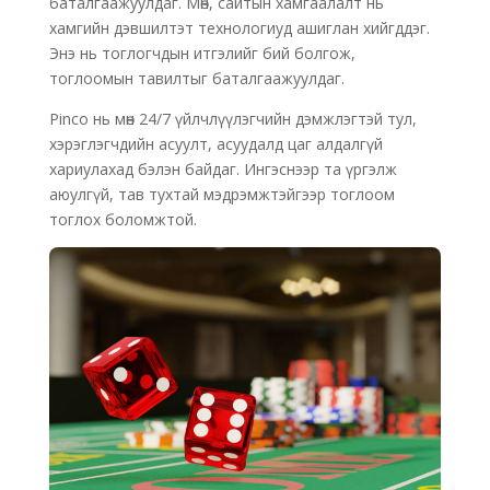
баталгаажуулдаг. Мөн, сайтын хамгаалалт нь
хамгийн дэвшилтэт технологиуд ашиглан хийгддэг.
Энэ нь тоглогчдын итгэлийг бий болгож,
тоглоомын тавилтыг баталгаажуулдаг.
Pinco нь мөн 24/7 үйлчлүүлэгчийн дэмжлэгтэй тул,
хэрэглэгчдийн асуулт, асуудалд цаг алдалгүй
хариулахад бэлэн байдаг. Ингэснээр та үргэлж
аюулгүй, тав тухтай мэдрэмжтэйгээр тоглоом
тоглох боломжтой.