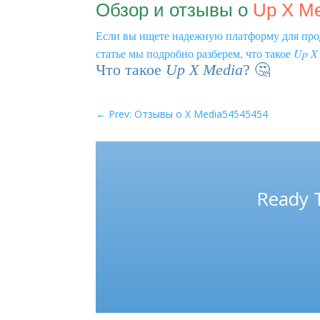
Обзор и отзывы о
Up X M
Если вы ищете надежную платформу для прод
статье мы подробно разберем, что такое
Up X
Что такое
Up X Media
? 🤔
←
Prev: Отзывы о X Media54545454
Ready 