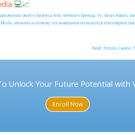
edia
💻📈
вижения своего бизнеса или личного бренда, то, безусловно, и
 Media отзывы
и почему эта компания пользуется популярностью
Next: Pistolo Casino 
To Unlock Your Future Potential with
Enroll Now