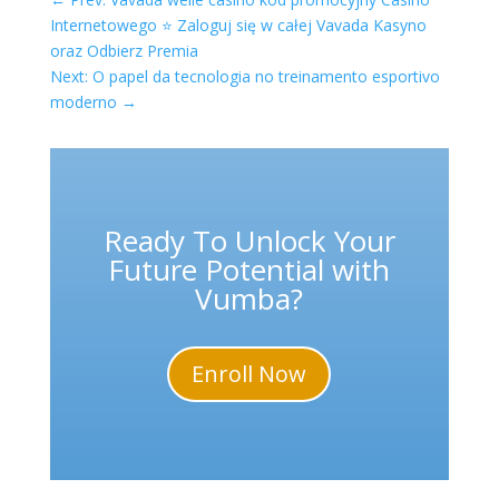
Internetowego ⭐️ Zaloguj się w całej Vavada Kasyno
oraz Odbierz Premia
Next: O papel da tecnologia no treinamento esportivo
moderno
→
Ready To Unlock Your
Future Potential with
Vumba?
Enroll Now