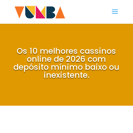
Os 10 melhores cassinos
online de 2026 com
depósito mínimo baixo ou
inexistente.