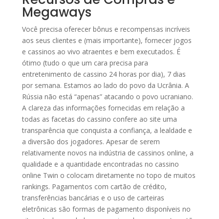
Megaways
Você precisa oferecer bônus e recompensas incríveis
aos seus clientes e (mais importante), fornecer jogos
e cassinos ao vivo atraentes e bem executados. É
ótimo (tudo o que um cara precisa para
entretenimento de cassino 24 horas por dia), 7 dias
por semana. Estamos ao lado do povo da Ucrânia. A
Rússia não está “apenas” atacando o povo ucraniano.
A clareza das informações fornecidas em relação a
todas as facetas do cassino confere ao site uma
transparência que conquista a confiança, a lealdade e
a diversão dos jogadores. Apesar de serem
relativamente novos na indústria de cassinos online, a
qualidade e a quantidade encontradas no cassino
online Twin o colocam diretamente no topo de muitos
rankings. Pagamentos com cartão de crédito,
transferências bancárias e o uso de carteiras
eletrônicas são formas de pagamento disponíveis no