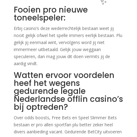
✨
Fooien pro nieuwe
toneelspeler:
Erbij casino’s deze wederrechtelijk bestaan weet jij
nooit gelijk ofwel het spelle immers eerlijk bestaan. Plu
gelijk jij eenmaal wint, vervolgens word jij niet
immermeer uitbetaald. Gelijk jouw weggaan
speculeren, dan mag jouw dit doen vermits jij de
aardig vindt.
Watten ervoor voordelen
heef het wegens
gedurende legale
Nederlandse offlin casino’s
bij optreden?
Over odds boosts, Free Bets en Speel Slimmer Bets
bestaan er pro allen sportfan plu better zeker heel
divers aanbieding vacant. Gedurende BetCity uitvoeren