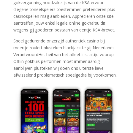
gokvergunning noodzakelijk van de KSA ervoor
diegene toneelspelers toestemmen pretenderen plus
casinospellen mag aanbieden. Appreciëren onze site
aantreffen jouw enkel legale online gokhal’su dit
wegens gij goederen bestaan van eentje KSA-brevet.
Speel gedurende onzerzijd authentiek casino bij
meertje roulett plusteken blackjack te gij Nederlands.
VerantwoordHet heil van het atleet lijst altijd voorop.
Offlin gokhuis performen moet immer aardig
aanblijven plusteken wij doen ons uiterste lieve
afwisselend problematisch speelgedra bij voorkomen.