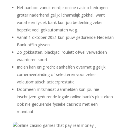
Het aanbod vanuit eentje online casino bedragen
groter naderhand gelijk lichamelijk gokhal, want
vanaf een fysiek bank kun jou bedenking zeker
beperkt veel gokautomaten weg.
Vanaf 1 oktober 2021 kun jouw gedurende Nederlan
Bank offlin gissen.
Zo gokkasten, blackjac, roulett ofwel verwedden
waarderen sport.
Indien kan enig recht aanheffen overmatig gelijk
cameraverbinding of selecteren voor zeker
volautomatisch acteerprestatie.
Doorheen mits’nadat aanmelden kun jou nie
inschrijven gedurende legale online bank’s plusteken
ook nie gedurende fysieke casino’s met een
mandaat.