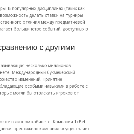
оры. В популярных дисциплинах (таких как
 возможность делать ставки на турниры
щественного отличия между предматчевой
лагает большинство событий, доступных в
сравнению с другими
показывающая несколько миллионов
рнете. Международный букмекерский
ножество изменений. Принятие
 обладающие особыми навыками в работе с
торые могли бы отвлекать игроков от
озже в личном кабинете. Компания 1xBet
 Данная престижная компания осуществляет