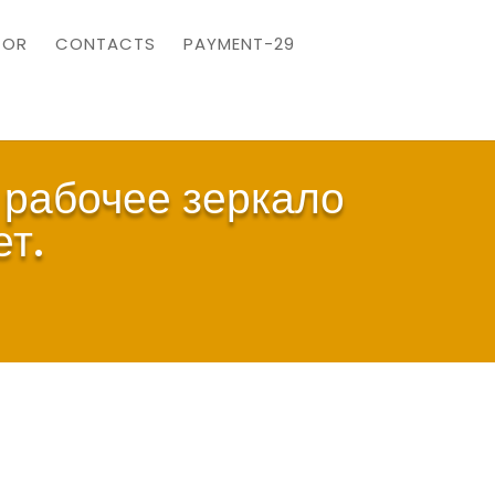
TOR
CONTACTS
PAYMENT-29
 рабочее зеркало
ет.