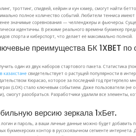
рлинг, троттинг, спидвей, кейрин и кун кхмер, смогут найти бетт
ксимально полное количество событий. Любители тенниса имеют
а менее значимые соревнования — челленджеры и фьючерсы. Су
ктически идентичны.
В режиме реального времени букмекер пред
идов спорта и киберспорт, что делает её максимально полной.
лючевые преимущества БК 1XBET по 
учить один из двух наборов стартового пакета. Статистика (
 в казахстане
свидетельствует о растущей популярности в инте
дательством Кюрасао, которое за последний год претерпело м
играх (LOK) стало ключевым событием. Даже пользователи (не
, смогут разобраться. Разработчики удалили все элементы, ко
обильную версию зеркала 1хБет.
 логин и пароль, а ваши личные данные можно будет добавить п
ных букмекерских контор в русскоязычном сегменте интернета.