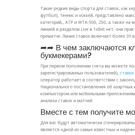
Такие редкие виды спорта для ставок, как ке
футбол), теннис и хоккей, представлено ма
категорий,, ATP и WTA-500, 250, а также н
линией и разделом Live в 1xBet нет, они пра
прематче. Линия ставок включает более 35 в
➦➦ В чем заключаются к
букмекерами?
При первом пополнении счета вы можете пол
зарегистрированных пользователей),
ставки
оператор работает в соответствии с законо
Национального постановления об азартных 
компьютером или мобильными приложениями)
анализа ставок и матчей.
Вместе с тем получите м
Для вас будут автоматически сгенерированы
является одной из самых известных и надеж