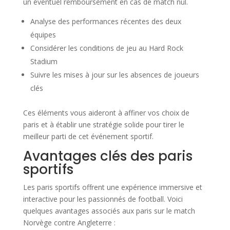
un éventuel remboursement en cas de match nul.
Analyse des performances récentes des deux
équipes
Considérer les conditions de jeu au Hard Rock
Stadium
Suivre les mises à jour sur les absences de joueurs
clés
Ces éléments vous aideront à affiner vos choix de
paris et à établir une stratégie solide pour tirer le
meilleur parti de cet événement sportif.
Avantages clés des paris
sportifs
Les paris sportifs offrent une expérience immersive et
interactive pour les passionnés de football. Voici
quelques avantages associés aux paris sur le match
Norvège contre Angleterre :