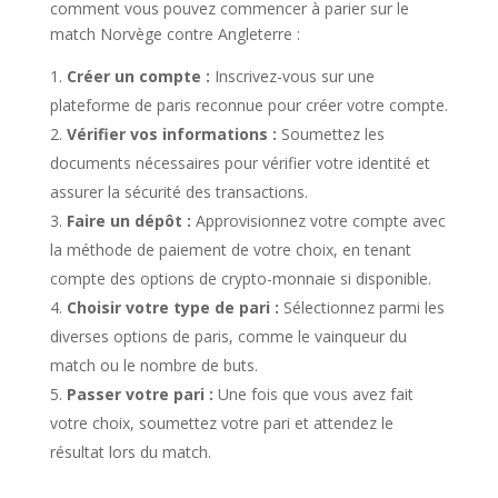
comment vous pouvez commencer à parier sur le
match Norvège contre Angleterre :
Créer un compte :
Inscrivez-vous sur une
plateforme de paris reconnue pour créer votre compte.
Vérifier vos informations :
Soumettez les
documents nécessaires pour vérifier votre identité et
assurer la sécurité des transactions.
Faire un dépôt :
Approvisionnez votre compte avec
la méthode de paiement de votre choix, en tenant
compte des options de crypto-monnaie si disponible.
Choisir votre type de pari :
Sélectionnez parmi les
diverses options de paris, comme le vainqueur du
match ou le nombre de buts.
Passer votre pari :
Une fois que vous avez fait
votre choix, soumettez votre pari et attendez le
résultat lors du match.