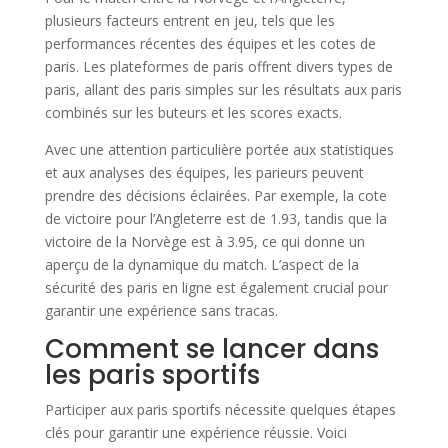
plusieurs facteurs entrent en jeu, tels que les
performances récentes des équipes et les cotes de
paris. Les plateformes de paris offrent divers types de
paris, allant des paris simples sur les résultats aux paris
combinés sur les buteurs et les scores exacts.
Avec une attention particulière portée aux statistiques
et aux analyses des équipes, les parieurs peuvent
prendre des décisions éclairées. Par exemple, la cote
de victoire pour l’Angleterre est de 1.93, tandis que la
victoire de la Norvège est à 3.95, ce qui donne un
aperçu de la dynamique du match. L’aspect de la
sécurité des paris en ligne est également crucial pour
garantir une expérience sans tracas.
Comment se lancer dans
les paris sportifs
Participer aux paris sportifs nécessite quelques étapes
clés pour garantir une expérience réussie. Voici