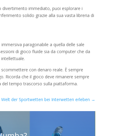
do divertimento immediato, puoi esplorare i
ferimento solido grazie alla sua vasta libreria di
a immersiva paragonabile a quella delle sale
 sessioni di gioco fluide sia da computer che da
ntellettuale.
re a scommettere con denaro reale. È sempre
ogo. Ricorda che il gioco deve rimanere sempre
tà del tempo trascorso sulla piattaforma.
 Welt der Sportwetten bei Interwetten erleben
→
 Vumba?