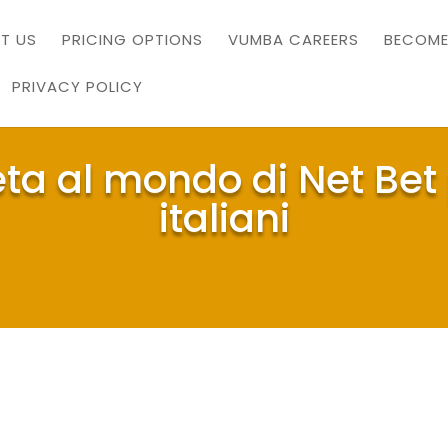
T US
PRICING OPTIONS
VUMBA CAREERS
BECOME
PRIVACY POLICY
a al mondo di Net Bet p
italiani