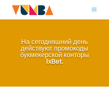
На сегодняшний день
действуют промокоды
букмекерской конторы
1xBet.