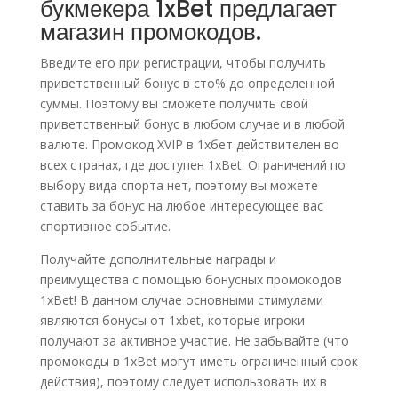
букмекера 1xBet предлагает
магазин промокодов.
Введите его при регистрации, чтобы получить
приветственный бонус в сто% до определенной
суммы. Поэтому вы сможете получить свой
приветственный бонус в любом случае и в любой
валюте. Промокод XVIP в 1хбет действителен во
всех странах, где доступен 1xBet. Ограничений по
выбору вида спорта нет, поэтому вы можете
ставить за бонус на любое интересующее вас
спортивное событие.
Получайте дополнительные награды и
преимущества с помощью бонусных промокодов
1xBet! В данном случае основными стимулами
являются бонусы от 1xbet, которые игроки
получают за активное участие. Не забывайте (что
промокоды в 1xBet могут иметь ограниченный срок
действия), поэтому следует использовать их в