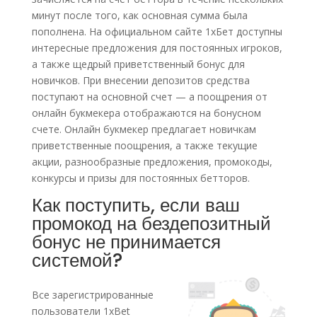
минут после того, как основная сумма была
пополнена. На официальном сайте 1xБет доступны
интересные предложения для постоянных игроков,
а также щедрый приветственный бонус для
новичков. При внесении депозитов средства
поступают на основной счет — а поощрения от
онлайн букмекера отображаются на бонусном
счете. Онлайн букмекер предлагает новичкам
приветственные поощрения, а также текущие
акции, разнообразные предложения, промокоды,
конкурсы и призы для постоянных бетторов.
Как поступить, если ваш
промокод на бездепозитный
бонус не принимается
системой?
Все зарегистрированные
пользователи 1xBet