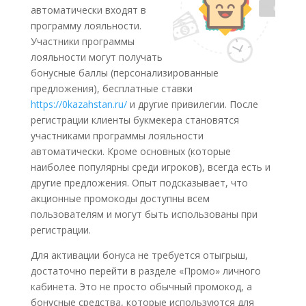
автоматически входят в
программу лояльности.
Участники программы
лояльности могут получать
бонусные баллы (персонализированные
предложения), бесплатные ставки
https://0kazahstan.ru/
и другие привилегии. После
регистрации клиенты букмекера становятся
участниками программы лояльности
автоматически. Кроме основных (которые
наиболее популярны среди игроков), всегда есть и
другие предложения. Опыт подсказывает, что
акционные промокоды доступны всем
пользователям и могут быть использованы при
регистрации.
Для активации бонуса не требуется отыгрыш,
достаточно перейти в разделе «Промо» личного
кабинета. Это не просто обычный промокод, а
бонусные средства, которые используются для