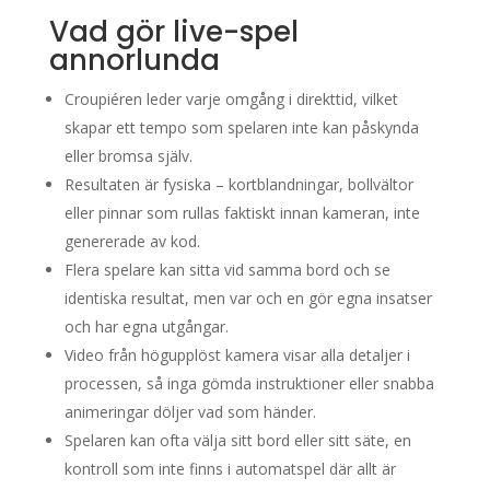
Vad gör live-spel
annorlunda
Croupiéren leder varje omgång i direkttid, vilket
skapar ett tempo som spelaren inte kan påskynda
eller bromsa själv.
Resultaten är fysiska – kortblandningar, bollvältor
eller pinnar som rullas faktiskt innan kameran, inte
genererade av kod.
Flera spelare kan sitta vid samma bord och se
identiska resultat, men var och en gör egna insatser
och har egna utgångar.
Video från högupplöst kamera visar alla detaljer i
processen, så inga gömda instruktioner eller snabba
animeringar döljer vad som händer.
Spelaren kan ofta välja sitt bord eller sitt säte, en
kontroll som inte finns i automatspel där allt är