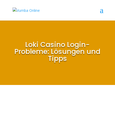
Loki Casino Login-
Probleme: Lösungen und
Tipps