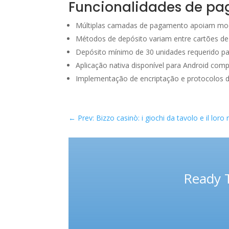
Funcionalidades de pa
Múltiplas camadas de pagamento apoiam moed
Métodos de depósito variam entre cartões de 
Depósito mínimo de 30 unidades requerido pa
Aplicação nativa disponível para Android com
Implementação de encriptação e protocolos 
←
Prev: Bizzo casinò: i giochi da tavolo e il loro
Ready 