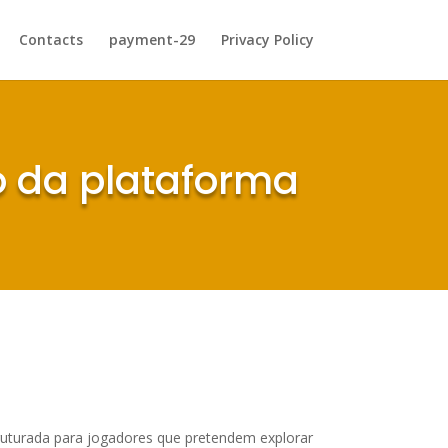
Contacts
payment-29
Privacy Policy
o da plataforma
ruturada para jogadores que pretendem explorar