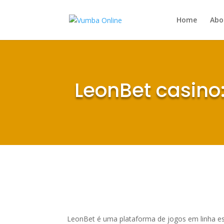
Home
Abo
LeonBet casino
LeonBet é uma plataforma de jogos em linha es