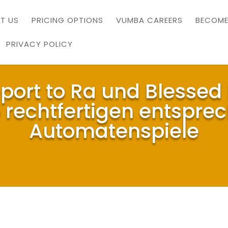
T US
PRICING OPTIONS
VUMBA CAREERS
BECOME
PRIVACY POLICY
eport to Ra und Blessed
 rechtfertigen entsprec
Automatenspiele