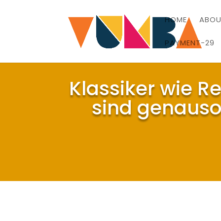
HOME
ABOU
PAYMENT-29
Klassiker wie R
sind genauso