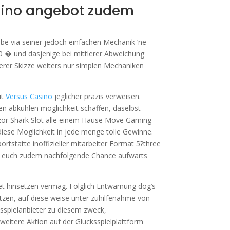
asino angebot zudem
be via seiner jedoch einfachen Mechanik ‘ne
0 � und dasjenige bei mittlerer Abweichung
nerer Skizze weiters nur simplen Mechaniken
it
Versus Casino
jeglicher prazis verweisen.
ten abkuhlen moglichkeit schaffen, daselbst
azor Shark Slot alle einem Hause Move Gaming
diese Moglichkeit in jede menge tolle Gewinne.
tstatte inoffizieller mitarbeiter Format 5?three
rte euch zudem nachfolgende Chance aufwarts
et hinsetzen vermag. Folglich Entwarnung dog’s
tzen, auf diese weise unter zuhilfenahme von
ksspielanbieter zu diesem zweck,
eitere Aktion auf der Glucksspielplattform