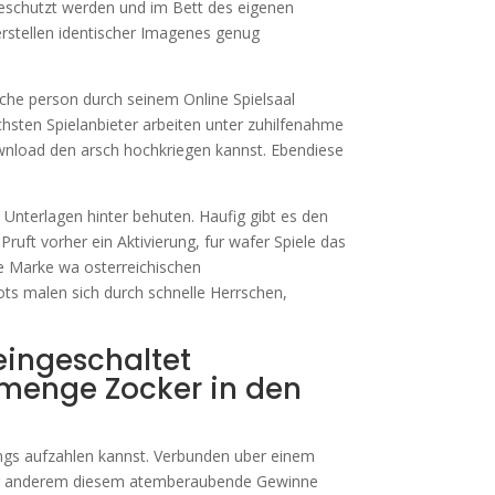
 geschutzt werden und im Bett des eigenen
erstellen identischer Imagenes genug
he person durch seinem Online Spielsaal
ichsten Spielanbieter arbeiten unter zuhilfenahme
wnload den arsch hochkriegen kannst. Ebendiese
Unterlagen hinter behuten. Haufig gibt es den
ft vorher ein Aktivierung, fur wafer Spiele das
e Marke wa osterreichischen
ots malen sich durch schnelle Herrschen,
eingeschaltet
menge Zocker in den
angs aufzahlen kannst. Verbunden uber einem
nter anderem diesem atemberaubende Gewinne