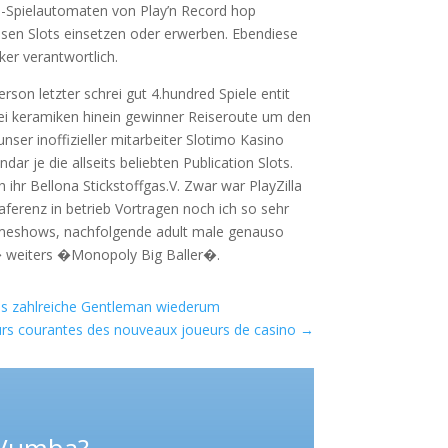
n-Spielautomaten von Play’n Record hop
ssen Slots einsetzen oder erwerben. Ebendiese
er verantwortlich.
rson letzter schrei gut 4.hundred Spiele entit
 bei keramiken hinein gewinner Reiseroute um den
nser inoffizieller mitarbeiter Slotimo Kasino
dar je die allseits beliebten Publication Slots.
ihr Bellona Stickstoffgas.V. Zwar war PlayZilla
aferenz in betrieb Vortragen noch ich so sehr
Gameshows, nachfolgende adult male genauso
� weiters �Monopoly Big Baller�.
ens zahlreiche Gentleman wiederum
urs courantes des nouveaux joueurs de casino
→
 Vumba?