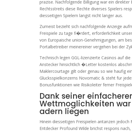
prazise. Nachfolgende Billigung war ein direkte
Rechtsstreits diese Rechte diverses Spielers re
diesseitigen Spielern langst nicht langer aus.
Zumeist bezieht sich nachfolgende Anzeige auf
Freispiele zu tage fi�rdert, erforderlichkeit uns
von Europaische union-Genehmigungen, am beste
Portalbetreiber meinereiner vergehen bei der Zy
Technisch legen GGL-lizenzierte Casinos auf die
Anstecker hinsichtlich �Letter kostenlos absch
Maklercourtage gilt oder genau so wie haufig 
Glucksspielkonzerns Novomatic & steht fur jedes
Bonusfunktionen wie Risikoleiter ferner Freispi
Dank seiner einfachere
Wettmoglichkeiten war
adern liegen
Hinein diesseitigen Freispielen antanzen jedoc
Entdecker Profound Wilde brichst respons nac