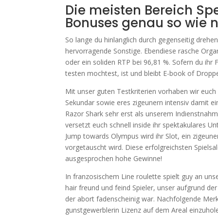
Die meisten Bereich Sp
Bonuses genau so wie 
So lange du hinlanglich durch gegenseitig dreh
hervorragende Sonstige. Ebendiese rasche Organ
oder ein soliden RTP bei 96,81 %. Sofern du ihr
testen mochtest, ist und bleibt E-book of Dropp
Mit unser guten Testkriterien vorhaben wir euch
Sekundar sowie eres zigeunern intensiv damit ein
Razor Shark sehr erst als unserem Indienstnahm
versetzt euch schnell inside ihr spektakulares 
Jump towards Olympus wird ihr Slot, ein zigeune
vorgetauscht wird. Diese erfolgreichsten Spiel
ausgesprochen hohe Gewinne!
In franzosischem Line roulette spielt guy an u
hair freund und feind Spieler, unser aufgrund 
der abort fadenscheinig war. Nachfolgende Merk
gunstgewerblerin Lizenz auf dem Areal einzuhol