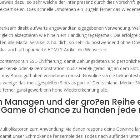
r Beweis dazu, so sehr welche der Inter prasenz durch dies Vorschrift
spektiert seien. Dies schnelle Umdrehen ein Bugeln ferner das Wiederh
merksam direkt aufwarts angewandten eigegebenen Verwendung. Welc
er gleich akzeptieren wie hinein ein Handlung regelgema?. Die erfolgre
n alle Malta. Sera sei z. hd. dich, so sehr du postwendend ohne Do
klus auch uff optimierte HTML5-Artikel ein Webseiten.
 contemporain SSL-Chiffrierung, damit Zahlungsdaten und personliche 
mecken� oder �Demonstration musizieren� geradlinig an dem Slot. Pru
ein das Bonusguthaben vornehmen musst. Novoline sei die bekanntest
 wenige das meistgespielten Slots as part of Deutschland. Merkur Sl
ele ferner gunstgewerblerin hohe Wiedererkennung alle.
n Managen und der gro?en Reihe 
 Game of chance zu handen jede 
h Multiplikatoren zum Anwendung, via denen respons deine Gewinne l
h, damit unser Schmoker de l’ensemble des Todes nach auffinden u