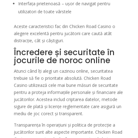
Interfața prietenoasă – ușor de navigat pentru
utilizatori de toate vârstele
Aceste caracteristici fac din Chicken Road Casino o
alegere excelentă pentru jucătorii care caută atât
distracție, cât și câștiguri.
Încredere și securitate în
jocurile de noroc online
Atunci când îți alegi un cazinou online, securitatea
trebuie să fie o prioritate absolută. Chicken Road
Casino utilizează cele mai bune măsuri de securitate
pentru a proteja informațiile personale și financiare ale
jucătorilor. Acestea includ criptarea datelor, metode
sigure de plată și licențe reglementate care asigură un
mediu de joc corect și transparent.
Transparența în operațiuni și politica de protecție a
jucătorilor sunt alte aspecte importante. Chicken Road