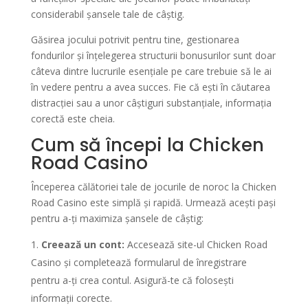
considerabil șansele tale de câștig.
Găsirea jocului potrivit pentru tine, gestionarea
fondurilor și înțelegerea structurii bonusurilor sunt doar
câteva dintre lucrurile esențiale pe care trebuie să le ai
în vedere pentru a avea succes. Fie că ești în căutarea
distracției sau a unor câștiguri substanțiale, informația
corectă este cheia.
Cum să începi la Chicken
Road Casino
Începerea călătoriei tale de jocurile de noroc la Chicken
Road Casino este simplă și rapidă. Urmează acești pași
pentru a-ți maximiza șansele de câștig:
Creează un cont:
Accesează site-ul Chicken Road
Casino și completează formularul de înregistrare
pentru a-ți crea contul. Asigură-te că folosești
informații corecte.