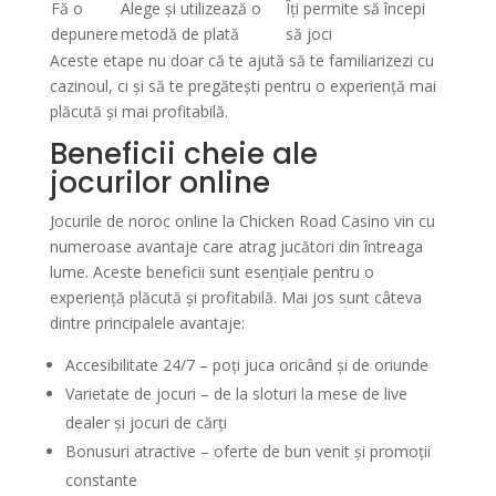
Fă o
Alege și utilizează o
Îți permite să începi
depunere
metodă de plată
să joci
Aceste etape nu doar că te ajută să te familiarizezi cu
cazinoul, ci și să te pregătești pentru o experiență mai
plăcută și mai profitabilă.
Beneficii cheie ale
jocurilor online
Jocurile de noroc online la Chicken Road Casino vin cu
numeroase avantaje care atrag jucători din întreaga
lume. Aceste beneficii sunt esențiale pentru o
experiență plăcută și profitabilă. Mai jos sunt câteva
dintre principalele avantaje:
Accesibilitate 24/7 – poți juca oricând și de oriunde
Varietate de jocuri – de la sloturi la mese de live
dealer și jocuri de cărți
Bonusuri atractive – oferte de bun venit și promoții
constante