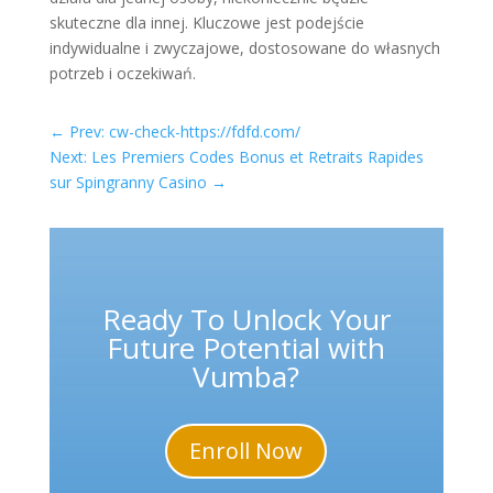
skuteczne dla innej. Kluczowe jest podejście
indywidualne i zwyczajowe, dostosowane do własnych
potrzeb i oczekiwań.
←
Prev: cw-check-https://fdfd.com/
Next: Les Premiers Codes Bonus et Retraits Rapides
sur Spingranny Casino
→
Ready To Unlock Your
Future Potential with
Vumba?
Enroll Now