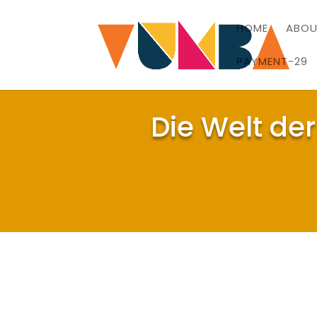
HOME
ABOU
PAYMENT-29
Die Welt de