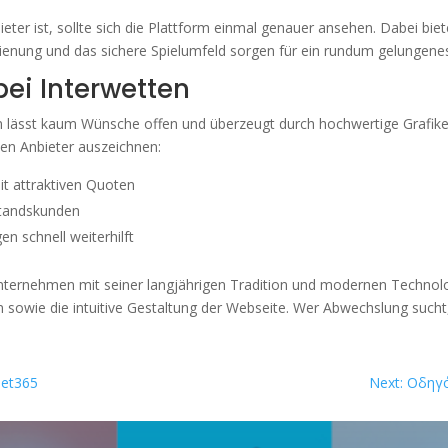
eter ist, sollte sich die Plattform einmal genauer ansehen. Dabei bie
nung und das sichere Spielumfeld sorgen für ein rundum gelungenes E
ei Interwetten
n lässt kaum Wünsche offen und überzeugt durch hochwertige Grafik
den Anbieter auszeichnen:
it attraktiven Quoten
standskunden
en schnell weiterhilft
ternehmen mit seiner langjährigen Tradition und modernen Technolog
sowie die intuitive Gestaltung der Webseite. Wer Abwechslung sucht, f
bet365
Next: Οδηγό