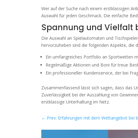
Wer auf der Suche nach einem erstklassigen Anbi
Auswahl für jeden Geschmack. Die einfache Bedie
Spannung und Vielfalt b
Die Auswahl an Spielautomaten und Tischspiele
hervorzuheben sind die folgenden Aspekte, die 
Ein umfangreiches Portfolio an Sportwetten m
Regelmäßige Aktionen und Boni für treue Be
Ein professioneller Kundenservice, der bei Frag
Zusammenfassend lässt sich sagen, dass das Un
Zuverlässigkeit bei der Auszahlung von Gewinnen 
erstklassige Unterhaltung im Netz.
←
Prev: Erfahrungen mit dem Wettangebot bei 