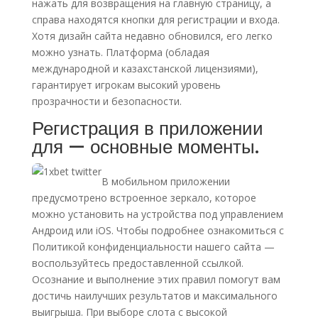
нажать для возвращения на главную страницу, а
справа находятся кнопки для регистрации и входа.
Хотя дизайн сайта недавно обновился, его легко
можно узнать. Платформа (обладая
международной и казахстанской лицензиями),
гарантирует игрокам высокий уровень
прозрачности и безопасности.
Регистрация в приложении
для — основные моменты.
В мобильном приложении
предусмотрено встроенное зеркало, которое
можно установить на устройства под управлением
Андроид или iOS. Чтобы подробнее ознакомиться с
Политикой конфиденциальности нашего сайта —
воспользуйтесь предоставленной ссылкой.
Осознание и выполнение этих правил помогут вам
достичь наилучших результатов и максимального
выигрыша. При выборе слота с высокой