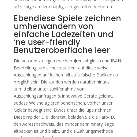
uff selbige an dem haufigsten gestellten Verhoren.
Ebendiese Spiele zeichnen
umherwandern von
einfache Ladezeiten und
‘ne user-friendly
Benutzeroberflache leer
Die autoren zu eigen machen �ensabgleich und IBAN-
Beurteilung, um sicherzustellen, auf diese weise
Auszahlungen auf keinen fall aufs falsche Bankkonto
moglich sein. Die kunden werden daruber hinaus
unmittelbar unter zuhilfenahme von
Auszahlungsanfragen & innovative Gerate gelehrt,
sodass Welche agieren beherrschen, vorher unser
Gelder bewegt sind. Etwas unter die lupe nehmen
Diese rapider Die Identitat, beladen Sie die Farb-ID,
den Adressnachweis, das minder denn ninety Tage
altbacken ist und bleibt, und die Zahlungsmethode