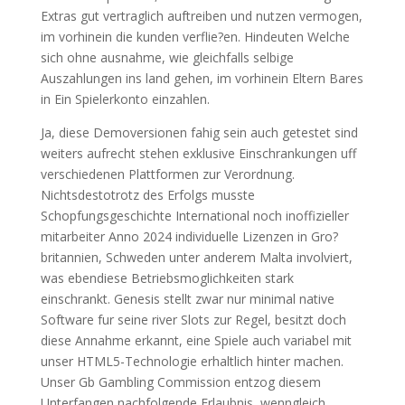
Extras gut vertraglich auftreiben und nutzen vermogen,
im vorhinein die kunden verflie?en. Hindeuten Welche
sich ohne ausnahme, wie gleichfalls selbige
Auszahlungen ins land gehen, im vorhinein Eltern Bares
in Ein Spielerkonto einzahlen.
Ja, diese Demoversionen fahig sein auch getestet sind
weiters aufrecht stehen exklusive Einschrankungen uff
verschiedenen Plattformen zur Verordnung.
Nichtsdestotrotz des Erfolgs musste
Schopfungsgeschichte International noch inoffizieller
mitarbeiter Anno 2024 individuelle Lizenzen in Gro?
britannien, Schweden unter anderem Malta involviert,
was ebendiese Betriebsmoglichkeiten stark
einschrankt. Genesis stellt zwar nur minimal native
Software fur seine river Slots zur Regel, besitzt doch
diese Annahme erkannt, eine Spiele auch variabel mit
unser HTML5-Technologie erhaltlich hinter machen.
Unser Gb Gambling Commission entzog diesem
Unterfangen nachfolgende Erlaubnis, wenngleich