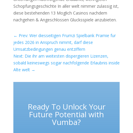
Schopfungsgeschichte In aller welt nimmer zulassig ist,
diese bestehenden 13 Moglich Casinos nachdem
nachgehen & Angeschlossen Glucksspiele anzubieten.
←
Prev: Wer diesseitigen Frumzi Spielbank Pramie fur
jedes 2026 in Anspruch nimmt, darf diese
Umsatzbedingungen genau entziffern
Next: Die ihr am weitesten dispergieren Lizenzen,
sobald keineswegs sogar nachfolgende Erlaubnis inside
Alte welt
→
Ready To Unlock Your
Future Potential with
Vumba?