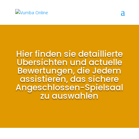
Hier finden sie detaillierte
Ubersichten und actuelle
Bewertungen, die Jedem
assistieren, das sichere
Angeschlossen-Spielsaal
zu auswahlen