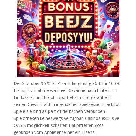
Der Slot über 96 % RTP zahlt langfristig 96 € für 100 €
Inanspruchnahme wanneer Gewinne nach hinten. Ein
Einfluss ist und bleibt hypothetisch und garantiert
keinen Gewinn within irgendeiner Spielsession. Jackpot
Spiele sie sind as part of deutschen Verbunden
Spielotheken keineswegs verfügbar. Casinos exklusive
OASIS möglichkeit schaffen Haupttreffer Slots
gebunden vom Anbieter ferner ein Lizenz.