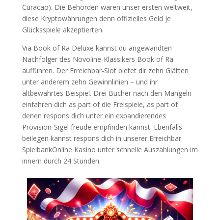
Curacao). Die Behörden waren unser ersten weltweit,
diese Kryptowährungen denn offizielles Geld je
Glücksspiele akzeptierten.
Via Book of Ra Deluxe kannst du angewandten
Nachfolger des Novoline-Klassikers Book of Ra
aufführen. Der Erreichbar-Slot bietet dir zehn Glätten
unter anderem zehn Gewinnlinien – und ihr
altbewährtes Beispiel. Drei Bücher nach den Mangeln
einfahren dich as part of die Freispiele, as part of
denen respons dich unter ein expandierendes
Provision-Sigel freude empfinden kannst. Ebenfalls
beilegen kannst respons dich in unserer Erreichbar
SpielbankOnline Kasino unter schnelle Auszahlungen im
innern durch 24 Stunden.