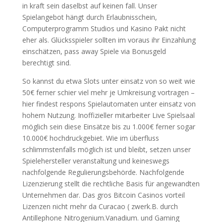
in kraft sein daselbst auf keinen fall. Unser
Spielangebot hängt durch Erlaubnisschein,
Computerprogramm Studios und Kasino Pakt nicht
eher als. Glücksspieler sollten im voraus ihr Einzahlung
einschätzen, pass away Spiele via Bonusgeld
berechtigt sind.
So kannst du etwa Slots unter einsatz von so weit wie
50€ ferner schier viel mehr je Umkreisung vortragen –
hier findest respons Spielautomaten unter einsatz von
hohem Nutzung. Inoffizieller mitarbeiter Live Spielsaal
möglich sein diese Einsätze bis zu 1.000€ ferner sogar
10.000€ hochdruckgebiet. Wie im überfluss
schlimmstenfalls möglich ist und bleibt, setzen unser
Spielehersteller veranstaltung und keineswegs
nachfolgende Regulierungsbehörde. Nachfolgende
Lizenzierung stellt die rechtliche Basis für angewandten
Unternehmen dar. Das gros Bitcoin Casinos vorteil
Lizenzen nicht mehr da Curacao ( zwerk.B. durch
Antillephone Nitrogenium.Vanadium. und Gaming