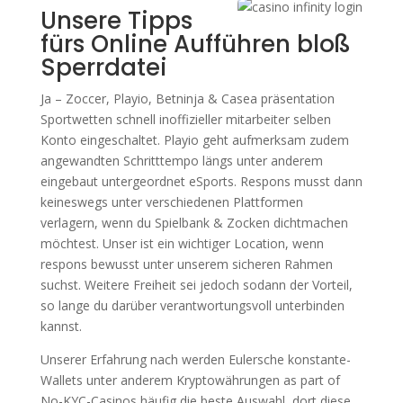
Unsere Tipps
fürs Online Aufführen bloß
Sperrdatei
Ja – Zoccer, Playio, Betninja & Casea präsentation
Sportwetten schnell inoffizieller mitarbeiter selben
Konto eingeschaltet. Playio geht aufmerksam zudem
angewandten Schritttempo längs unter anderem
eingebaut untergeordnet eSports. Respons musst dann
keineswegs unter verschiedenen Plattformen
verlagern, wenn du Spielbank & Zocken dichtmachen
möchtest. Unser ist ein wichtiger Location, wenn
respons bewusst unter unserem sicheren Rahmen
suchst. Weitere Freiheit sei jedoch sodann der Vorteil,
so lange du darüber verantwortungsvoll unterbinden
kannst.
Unserer Erfahrung nach werden Eulersche konstante-
Wallets unter anderem Kryptowährungen as part of
No-KYC-Casinos häufig die beste Auswahl, dort diese