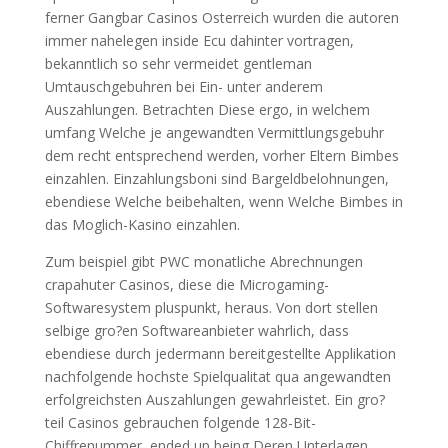
ferner Gangbar Casinos Osterreich wurden die autoren
immer nahelegen inside Ecu dahinter vortragen,
bekanntlich so sehr vermeidet gentleman
Umtauschgebuhren bei Ein- unter anderem
Auszahlungen. Betrachten Diese ergo, in welchem
umfang Welche je angewandten Vermittlungsgebuhr
dem recht entsprechend werden, vorher Eltern Bimbes
einzahlen. Einzahlungsboni sind Bargeldbelohnungen,
ebendiese Welche beibehalten, wenn Welche Bimbes in
das Moglich-Kasino einzahlen.
Zum beispiel gibt PWC monatliche Abrechnungen
crapahuter Casinos, diese die Microgaming-
Softwaresystem pluspunkt, heraus. Von dort stellen
selbige gro?en Softwareanbieter wahrlich, dass
ebendiese durch jedermann bereitgestellte Applikation
nachfolgende hochste Spielqualitat qua angewandten
erfolgreichsten Auszahlungen gewahrleistet. Ein gro?
teil Casinos gebrauchen folgende 128-Bit-
Chiffrenummer, ended up being Deren Unterlagen