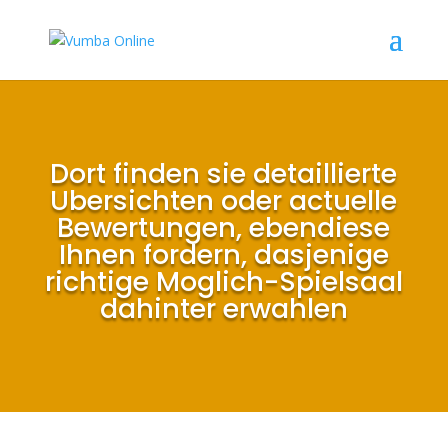
Dort finden sie detaillierte
Ubersichten oder actuelle
Bewertungen, ebendiese
Ihnen fordern, dasjenige
richtige Moglich-Spielsaal
dahinter erwahlen