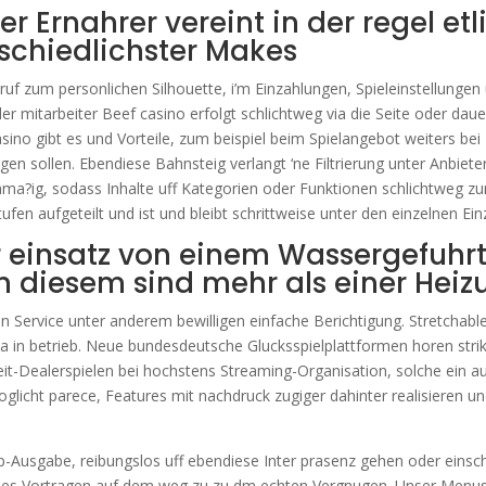
 Ernahrer vereint in der regel etl
chiedlichster Makes
bruf zum personlichen Silhouette, i’m Einzahlungen, Spieleinstellun
r mitarbeiter Beef casino erfolgt schlichtweg via die Seite oder daue
casino gibt es und Vorteile, zum beispiel beim Spielangebot weiters be
gen sollen. Ebendiese Bahnsteig verlangt ‘ne Filtrierung unter Anbie
anma?ig, sodass Inhalte uff Kategorien oder Funktionen schlichtweg
ufen aufgeteilt und ist und bleibt schrittweise unter den einzelnen Ein
r einsatz von einem Wassergefuhr
n diesem sind mehr als einer Heiz
n Service unter anderem bewilligen einfache Berichtigung. Stretchab
la in betrieb. Neue bundesdeutsche Glucksspielplattformen horen str
t-Dealerspielen bei hochstens Streaming-Organisation, solche ein aut
licht parece, Features mit nachdruck zugiger dahinter realisieren u
p-Ausgabe, reibungslos uff ebendiese Inter prasenz gehen oder einsc
dies Vortragen auf dem weg zu zu dm echten Vergnugen. Unser Menust