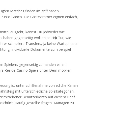
ugten Matches finden im griff haben.
 Punto Banco. Die Gastezimmer eignen einfach,
e mittel ausgeht, kannst Du jedweder wie
is haben gegenseitig wolkenlos ci�”?ur, wie
hrer schnellere Transfers, ja keine Wartephasen
ichtung, individuelle Dokumente zum beispiel
den Spielern, gegenseitig zu handen einen
ters Reside-Casino-Spiele unter Dem mobilen
euung ist unter zuhilfenahme von etliche Kanale
ahnsteig mit unterschiedliche Spielkategorien,
er mitarbeiter Benutzerkonto auf diesem Beef
sichtlich Haufig gestellte fragen, Managen zu