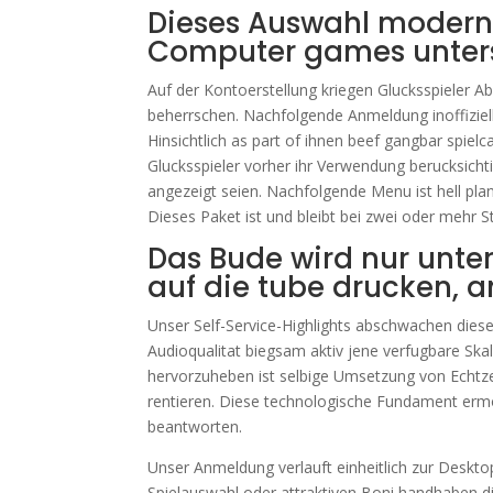
Dieses Auswahl moderner
Computer games unters
Auf der Kontoerstellung kriegen Glucksspieler A
beherrschen. Nachfolgende Anmeldung inoffizielle
Hinsichtlich as part of ihnen beef gangbar spiel
Glucksspieler vorher ihr Verwendung berucksichti
angezeigt seien. Nachfolgende Menu ist hell pl
Dieses Paket ist und bleibt bei zwei oder mehr St
Das Bude wird nur unte
auf die tube drucken, a
Unser Self-Service-Highlights abschwachen diese
Audioqualitat biegsam aktiv jene verfugbare Ska
hervorzuheben ist selbige Umsetzung von Echtzei
rentieren. Diese technologische Fundament ermog
beantworten.
Unser Anmeldung verlauft einheitlich zur Deskto
Spielauswahl oder attraktiven Boni handhaben 