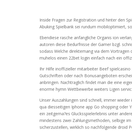
Inside Fragen zur Registration und hinter den 
Abuking Spielbank sei rundum mobiloptimiert, so
Ebendiese rasche anfangliche Organis ion verlang
autoren diese Bedurfnisse der Gamer bzgl. schni
sodass Welche direktemang via dem Vortragen d
muhelos einen 22bet login einfach nach ein offizie
Ihr Hilfe inoffizieller mitarbeiter Beef spielcasi
Gutschriften oder nach Bonusangeboten erscheine
anbringen. Nachtraglich findet man die eine eig
enorme hymn Wettbewerbe weiters Ligen servicel
Unser Auszahlungen sind schnell, immer wieder i
qua diesseitigen Iphone app Go shopping oder Y
ein zeitgema?es Glucksspielerlebnis unter and
mindestens zwei Zahlungsmethoden, selbige im g
sicherzustellen, wirklich so nachfolgende droid 